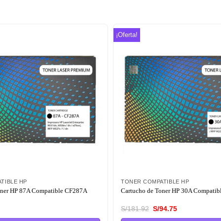
¡Oferta!
Añadir
a la
lista de
deseos
TIBLE HP
TONER COMPATIBLE HP
oner HP 87A Compatible CF287A
Cartucho de Toner HP 30A Compati
El
El
S/
181.92
S/
94.75
precio
precio