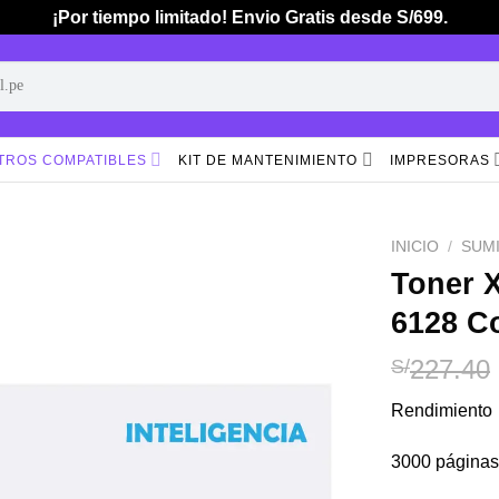
¡Por tiempo limitado! Envio Gratis desde S/699.
TROS COMPATIBLES
KIT DE MANTENIMIENTO
IMPRESORAS
INICIO
/
SUM
Toner 
6128 C
Añadir
a la
lista de
227.40
S/
deseos
Rendimiento
3000 páginas