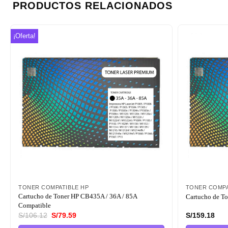
PRODUCTOS RELACIONADOS
¡Oferta!
Añadir
a la
lista de
deseos
TONER COMPATIBLE HP
TONER COMPA
Cartucho de Toner HP CB435A / 36A / 85A
Cartucho de T
Compatible
El
El
S/
106.12
S/
79.59
S/
159.18
precio
precio