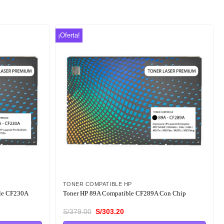
¡Oferta!
Añadir
Añadir
a la
a la
lista de
lista de
deseos
deseos
TONER COMPATIBLE HP
ble CF230A
Toner HP 89A Compatible CF289A Con Chip
El
El
S/
379.00
S/
303.20
precio
precio