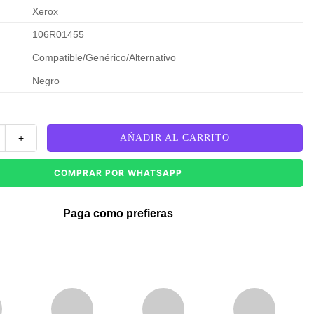
Xerox
106R01455
Compatible/Genérico/Alternativo
Negro
06R01455 Negro Phaser 6128 Compatible cantidad
AÑADIR AL CARRITO
COMPRAR POR WHATSAPP
Paga como prefieras