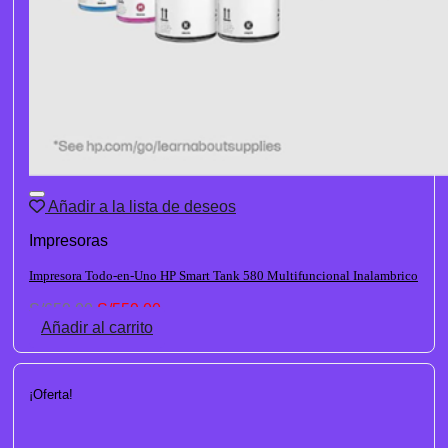
Añadir a la lista de deseos
Impresoras
Impresora Todo-en-Uno HP Smart Tank 580 Multifuncional Inalambrico
El
El
S/
659.00
S/
559.00
precio
precio
Añadir al carrito
original
actual
era:
es:
S/659.00.
S/559.00.
¡Oferta!