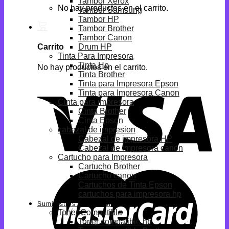
Tambor Xerox
No hay productos en el carrito.
Tambor Samsung
Tambor HP
Tambor Brother
Tambor Canon
Drum HP
Carrito
Tinta Para Impresora
Tinta Hp
No hay productos en el carrito.
Tinta Brother
Tinta para Impresora Epson
Tinta para Impresora Canon
Cinta para impresora
Cinta Brother
Cinta Epson
cabezal de impresion
Cabezal de impresora HP
Cabezal de impresora canon
Cartucho para Impresora
Cartucho Brother
Cartucho canon
Cartuchos de Tinta Epson
cartuchos para impresora hp
Suministros Compatibles
Toner Compatible
Toner compatible hp