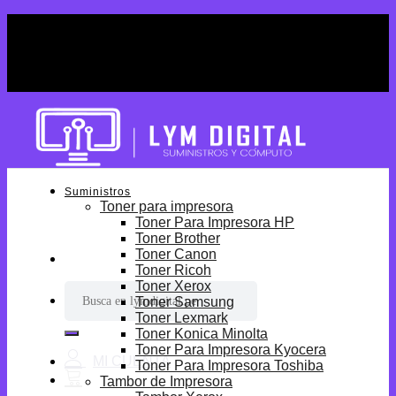
Skip
¡Por tiempo limitado! Envio Gratis desde
to
S/699.
content
¡Por tiempo limitado! Envio Gratis desde
S/699.
Suministros
Toner para impresora
Toner Para Impresora HP
Toner Brother
Toner Canon
Toner Ricoh
Toner Xerox
Buscar
Toner Samsung
por:
Toner Lexmark
Toner Konica Minolta
Toner Para Impresora Kyocera
Toner Para Impresora Toshiba
Tambor de Impresora