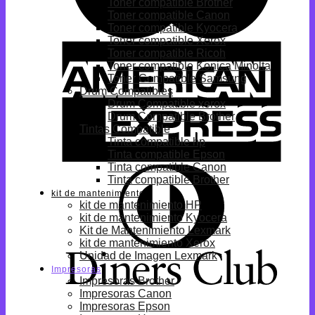
Toner compatible Brother
Toner compatible Canon
Toner compatible Kyocera
Toner compatible Xerox
Toner compatible Ricoh
Toner compatible Konica Minolta
Toner Compatible Samsung
Drum Compatibles
Drum Compatible xerox
Drum Compatible Brother
Tintas Compatible
Tinta compatible hp
Tinta compatible Epson
Tinta compatible Canon
Tinta compatible Brother
kit de mantenimiento
kit de mantenimiento HP
kit de mantenimiento Kyocera
Kit de Mantenimiento Lexmark
kit de mantenimiento Xerox
Unidad de Imagen Lexmark
Impresoras
Impresoras Brother
Impresoras Canon
Impresoras Epson