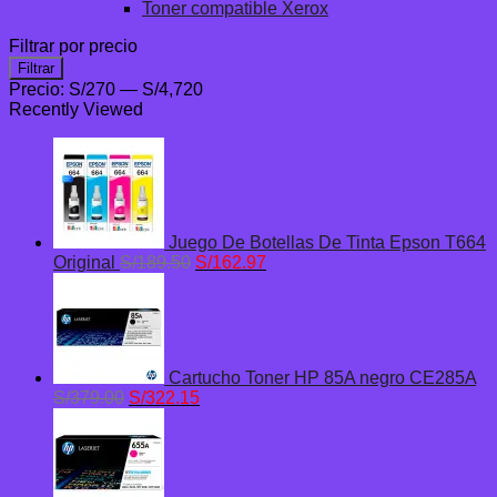
Toner compatible Xerox
Filtrar por precio
Precio
Precio
Filtrar
mínimo
máximo
Precio:
S/270
—
S/4,720
Recently Viewed
Juego De Botellas De Tinta Epson T664
El
El
Original
S/
189.50
S/
162.97
precio
precio
original
actual
era:
es:
S/189.50.
S/162.97.
Cartucho Toner HP 85A negro CE285A
El
El
S/
379.00
S/
322.15
precio
precio
original
actual
era:
es:
S/379.00.
S/322.15.