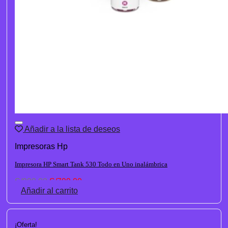
Añadir a la lista de deseos
Impresoras Hp
Impresora HP Smart Tank 530 Todo en Uno inalámbrica
El
El
S/
999.00
S/
799.00
precio
precio
Añadir al carrito
original
actual
era:
es:
S/999.00.
S/799.00.
¡Oferta!