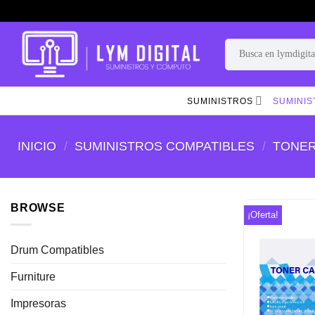
Skip
to
content
Buscar
por:
SUMINISTROS
SUMINIS
INICIO
/
SUMINISTROS COMPATIBLES
/
TONER
BROWSE
¡Oferta!
Drum Compatibles
Furniture
Impresoras