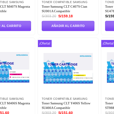
TIBLE SAMSUNG
TONER COMPATIBLE SAMSUNG
TONE
 CLT M407S Magenta
Toner Samsung CLT C407S Cian
Toner
ible
SU001A Compatible
SU478
El
El
S/
303.20
S/
159.18
S/
159
precio
precio
original
actual
 AL CARRITO
AÑADIR AL CARRITO
era:
es:
S/303.20.
S/159.18.
¡Oferta!
¡Oferta!
Añadir
Añadir
a la
a la
lista de
lista de
deseos
deseos
TIBLE SAMSUNG
TONER COMPATIBLE SAMSUNG
TONE
 CLT M406S Magenta
Toner Samsung CLT Y406S Yellow
Toner
ible
SU466A Compatible
ST988
El
El
El
51.60
S/
303.20
S/
151.60
S/
303