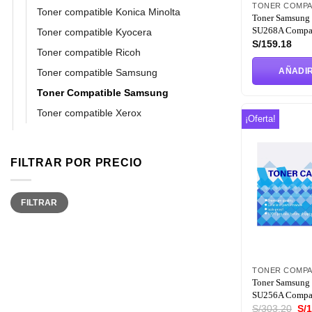
TONER COMPA
Toner compatible Konica Minolta
Toner Samsung
SU268A Compat
Toner compatible Kyocera
S/
159.18
Toner compatible Ricoh
AÑADIR
Toner compatible Samsung
Toner Compatible Samsung
Toner compatible Xerox
¡Oferta!
FILTRAR POR PRECIO
Precio
Precio
FILTRAR
mínimo
máximo
TONER COMPA
Toner Samsung
SU256A Compat
El
S/
303.20
S/
1