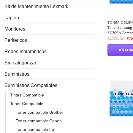
Kit de Mantenimiento Lexmark
Laptop
TONER COMPA
Toner Samsung
Monitores
SU309A Compat
El
S/
379.00
S/
2
Perifericos
pre
ori
AÑADIR
era
Redes Inalambricas
S/3
Sin categorizar
Suministros
Suministros Compatibles
Tintas Compatible
Toner Compatible
Toner compatible Brother
Toner compatible Canon
Toner compatible hp