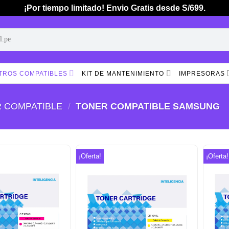
¡Por tiempo limitado! Envio Gratis desde S/699.
TROS COMPATIBLES
KIT DE MANTENIMIENTO
IMPRESORAS
 COMPATIBLE
/
TONER COMPATIBLE SAMSUNG
¡Oferta!
¡Oferta!
Añadir
Añadir
a la
a la
lista de
lista de
deseos
deseos