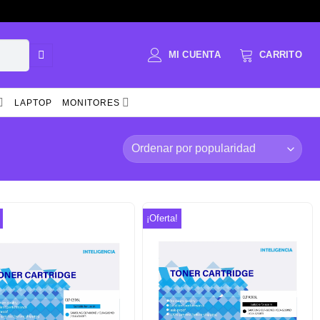
LAPTOP
MONITORES
¡Oferta!
Añadir
Añadir
a la
a la
lista de
lista de
deseos
deseos