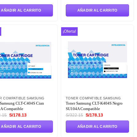
precio
precio
precio
precio
original
actual
original
actual
AÑADIR AL CARRITO
AÑADIR AL CARRITO
era:
es:
era:
es:
S/303.20.
S/151.60.
S/303.20.
S/151.60.
¡Oferta!
Añadir
Añadir
a la
a la
lista de
lista de
deseos
deseos
R COMPATIBLE SAMSUNG
TONER COMPATIBLE SAMSUNG
 Samsung CLT-C404S Cian
Toner Samsung CLT-K404S Negro
A Compatible
SU104A Compatible
El
El
El
El
.15
S/
178.13
S/
322.15
S/
178.13
precio
precio
precio
precio
original
actual
original
actual
AÑADIR AL CARRITO
AÑADIR AL CARRITO
era:
es:
era:
es:
S/322.15.
S/178.13.
S/322.15.
S/178.13.