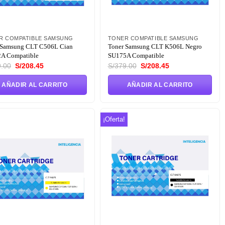
R COMPATIBLE SAMSUNG
TONER COMPATIBLE SAMSUNG
 Samsung CLT C506L Cian
Toner Samsung CLT K506L Negro
A Compatible
SU175A Compatible
El
El
El
El
.00
S/
208.45
S/
379.00
S/
208.45
precio
precio
precio
precio
original
actual
original
actual
AÑADIR AL CARRITO
AÑADIR AL CARRITO
era:
es:
era:
es:
S/379.00.
S/208.45.
S/379.00.
S/208.45.
¡Oferta!
Añadir
Añadir
a la
a la
lista de
lista de
deseos
deseos