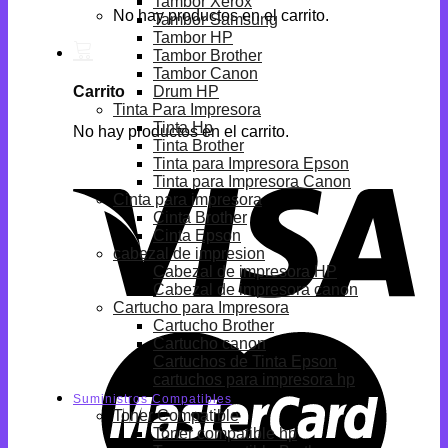
Tambor Xerox
No hay productos en el carrito.
Tambor Samsung
Tambor HP
Tambor Brother
Tambor Canon
Drum HP
Carrito
Tinta Para Impresora
Tinta Hp
No hay productos en el carrito.
Tinta Brother
Tinta para Impresora Epson
Tinta para Impresora Canon
Cinta para impresora
Cinta Brother
Cinta Epson
cabezal de impresion
Cabezal de impresora HP
Cabezal de impresora canon
Cartucho para Impresora
Cartucho Brother
Cartucho canon
Cartuchos de Tinta Epson
cartuchos para impresora hp
Suministros Compatibles
Toner Compatible
Toner compatible hp