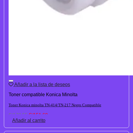
Añadir a la lista de deseos
Toner compatible Konica Minolta
Toner Konica minolta TN-414/TN-217 Negro Compatible
El
El
S/
170.55
S/
151.60
precio
precio
Añadir al carrito
original
actual
era:
es: