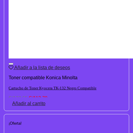
Añadir a la lista de deseos
Toner compatible Konica Minolta
Cartucho de Toner Kyocera TK-132 Negro Compatible
El
El
S/
132.65
S/
113.70
precio
precio
Añadir al carrito
original
actual
era:
es:
S/132.65.
S/113.70.
¡Oferta!