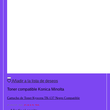
Añadir a la lista de deseos
Toner compatible Konica Minolta
Cartucho de Toner Kyocera TK-137 Negro Compatible
El
El
S/
265.30
S/
113.70