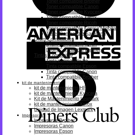
Toner compatible Brother
Toner compatible Canon
Toner compatible Kyocera
Toner compatible Xerox
Toner compatible Ricoh
Toner compatible Konica Minolta
Toner Compatible Samsung
Drum Compatibles
Drum Compatible xerox
Drum Compatible Brother
Tintas Compatible
Tinta compatible hp
Tinta compatible Epson
Tinta compatible Canon
Tinta compatible Brother
kit de mantenimiento
kit de mantenimiento HP
kit de mantenimiento Kyocera
Kit de Mantenimiento Lexmark
kit de mantenimiento Xerox
Unidad de Imagen Lexmark
Impresoras
Impresoras Brother
Impresoras Canon
Impresoras Epson