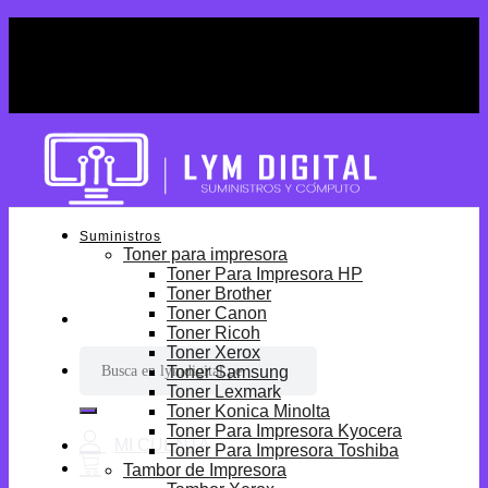
Skip
¡Por tiempo limitado! Envio Gratis desde
to
S/699.
content
¡Por tiempo limitado! Envio Gratis desde
S/699.
Suministros
Toner para impresora
Toner Para Impresora HP
Toner Brother
Toner Canon
Toner Ricoh
Toner Xerox
Buscar
Toner Samsung
por:
Toner Lexmark
Toner Konica Minolta
Toner Para Impresora Kyocera
Toner Para Impresora Toshiba
Tambor de Impresora