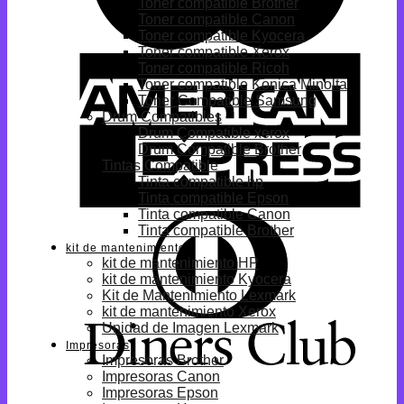
Toner compatible Brother
Toner compatible Canon
Toner compatible Kyocera
Toner compatible Xerox
Toner compatible Ricoh
Toner compatible Konica Minolta
Toner Compatible Samsung
Drum Compatibles
Drum Compatible xerox
Drum Compatible Brother
Tintas Compatible
Tinta compatible hp
Tinta compatible Epson
Tinta compatible Canon
Tinta compatible Brother
kit de mantenimiento
kit de mantenimiento HP
kit de mantenimiento Kyocera
Kit de Mantenimiento Lexmark
kit de mantenimiento Xerox
Unidad de Imagen Lexmark
Impresoras
Impresoras Brother
Impresoras Canon
Impresoras Epson