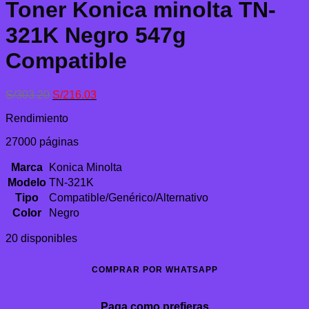
Toner Konica minolta TN-
321K Negro 547g
Compatible
El
El
S/
303.20
S/
216.03
precio
precio
Rendimiento
original
actual
era:
es:
27000 páginas
S/303.20.
S/216.03.
Marca
Konica Minolta
Modelo
TN-321K
Tipo
Compatible/Genérico/Alternativo
Color
Negro
20 disponibles
COMPRAR POR WHATSAPP
Paga como prefieras