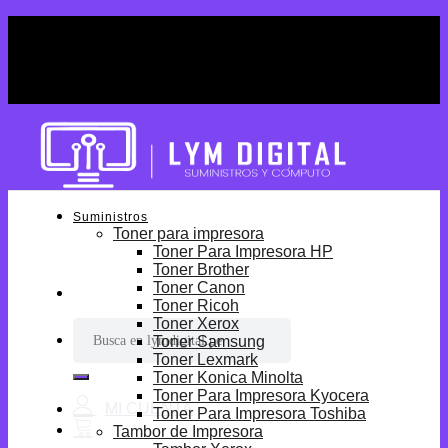
Skip
¡Por tiempo limitado! Envio Gratis desde
to
S/699.
content
¡Por tiempo limitado! Envio Gratis desde
S/699.
Suministros
Toner para impresora
Toner Para Impresora HP
Toner Brother
Toner Canon
Toner Ricoh
Toner Xerox
Buscar
Toner Samsung
por:
Toner Lexmark
Toner Konica Minolta
Toner Para Impresora Kyocera
Toner Para Impresora Toshiba
Tambor de Impresora