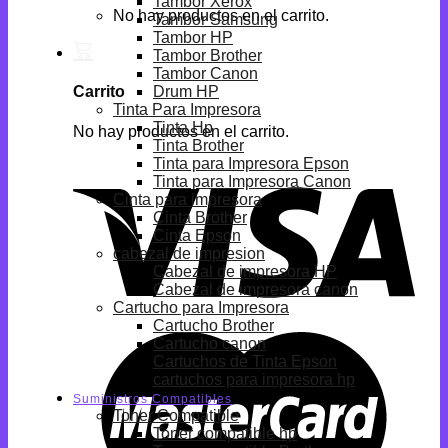
Tambor Xerox
No hay productos en el carrito.
Tambor Samsung
Tambor HP
Tambor Brother
Tambor Canon
Drum HP
Carrito
Tinta Para Impresora
Tinta Hp
No hay productos en el carrito.
Tinta Brother
Tinta para Impresora Epson
Tinta para Impresora Canon
Cinta para impresora
Cinta Brother
Cinta Epson
cabezal de impresion
Cabezal de impresora HP
Cabezal de impresora canon
Cartucho para Impresora
Cartucho Brother
Cartucho canon
Cartuchos de Tinta Epson
cartuchos para impresora hp
Suministros Compatibles
Toner Compatible
Toner compatible hp