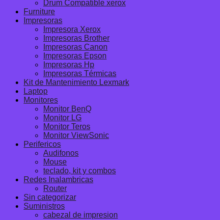
Drum Compatible xerox
Furniture
Impresoras
Impresora Xerox
Impresoras Brother
Impresoras Canon
Impresoras Epson
Impresoras Hp
Impresoras Térmicas
Kit de Mantenimiento Lexmark
Laptop
Monitores
Monitor BenQ
Monitor LG
Monitor Teros
Monitor ViewSonic
Perifericos
Audifonos
Mouse
teclado, kit y combos
Redes Inalambricas
Router
Sin categorizar
Suministros
cabezal de impresion