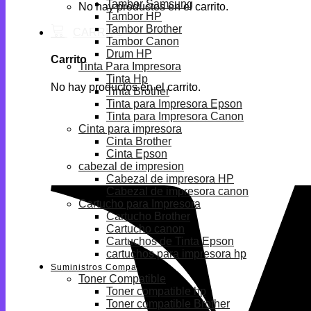
Tambor Samsung
No hay productos en el carrito.
Tambor HP
Tambor Brother
Tambor Canon
Drum HP
Carrito
Tinta Para Impresora
Tinta Hp
No hay productos en el carrito.
Tinta Brother
Tinta para Impresora Epson
Tinta para Impresora Canon
Cinta para impresora
Cinta Brother
Cinta Epson
cabezal de impresion
Cabezal de impresora HP
Cabezal de impresora canon
Cartucho para Impresora
Cartucho Brother
Cartucho canon
Cartuchos de Tinta Epson
cartuchos para impresora hp
Suministros Compatibles
Toner Compatible
Toner compatible hp
Toner compatible Brother