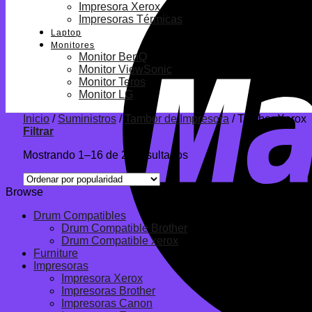
Impresora Xerox
Impresoras Térmicas
Laptop
Monitores
Monitor BenQ
Monitor ViewSonic
Monitor Teros
Monitor LG
Inicio
/
Suministros
/
Tambor de Impresora
/
Tambor Xerox
Filtrar
Mostrando 1–16 de 26 resultados
Browse
Drum Compatibles
Drum Compatible Brother
Drum Compatible xerox
Furniture
Impresoras
Impresora Xerox
Impresoras Brother
Impresoras Canon