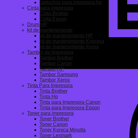
cartuchos para impresora hp
Cinta para impresora
Cinta Brother
Cinta Epson
Drum HP
kit de mantenimiento
kit de mantenimiento HP
kit de mantenimiento Kyocera
kit de mantenimiento Xerox
Tambor de Impresora
Tambor Brother
Tambor Canon
Tambor HP
Tambor Samsung
Tambor Xerox
Tinta Para Impresora
Tinta Brother
Tinta Hp
Tinta para Impresora Canon
Tinta para Impresora Epson
Toner para impresora
Toner Brother
Toner Canon
Toner Konica Minolta
Toner Lexmark