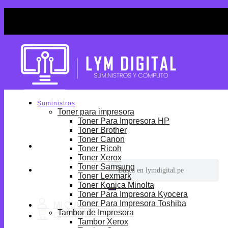
Skip
¡Por tiempo limitado! Envio Gratis desde S/699.
to
¡Por tiempo limitado! Envio Gratis desde S/699.
content
Suministros
Toner para impresora
Toner Para Impresora HP
Toner Brother
Toner Canon
Toner Ricoh
Toner Xerox
Buscar
Toner Samsung
por:
Toner Lexmark
Toner Konica Minolta
Toner Para Impresora Kyocera
Toner Para Impresora Toshiba
Tambor de Impresora
Tambor Xerox