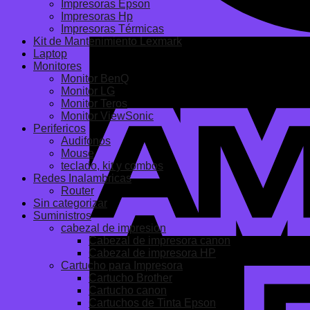
Impresoras Epson
Impresoras Hp
Impresoras Térmicas
Kit de Mantenimiento Lexmark
Laptop
Monitores
Monitor BenQ
Monitor LG
Monitor Teros
Monitor ViewSonic
Perifericos
Audifonos
Mouse
teclado, kit y combos
Redes Inalambricas
Router
Sin categorizar
Suministros
cabezal de impresion
Cabezal de impresora canon
Cabezal de impresora HP
Cartucho para Impresora
Cartucho Brother
Cartucho canon
Cartuchos de Tinta Epson