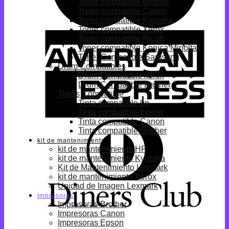
Toner compatible Brother
Toner compatible Canon
Toner compatible Kyocera
Toner compatible Xerox
Toner compatible Ricoh
Toner compatible Konica Minolta
Toner Compatible Samsung
Drum Compatibles
Drum Compatible xerox
Drum Compatible Brother
Tintas Compatible
Tinta compatible hp
Tinta compatible Epson
Tinta compatible Canon
Tinta compatible Brother
kit de mantenimiento
kit de mantenimiento HP
kit de mantenimiento Kyocera
Kit de Mantenimiento Lexmark
kit de mantenimiento Xerox
Unidad de Imagen Lexmark
Impresoras
Impresoras Brother
Impresoras Canon
Impresoras Epson