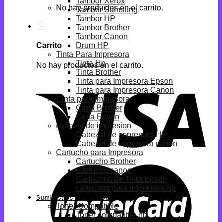
Tambor Xerox
No hay productos en el carrito.
Tambor Samsung
Tambor HP
Tambor Brother
Tambor Canon
Drum HP
Carrito
Tinta Para Impresora
Tinta Hp
No hay productos en el carrito.
Tinta Brother
Tinta para Impresora Epson
Tinta para Impresora Canon
Cinta para impresora
Cinta Brother
Cinta Epson
cabezal de impresion
Cabezal de impresora HP
Cabezal de impresora canon
Cartucho para Impresora
Cartucho Brother
Cartucho canon
Cartuchos de Tinta Epson
cartuchos para impresora hp
Suministros Compatibles
Toner Compatible
Toner compatible hp