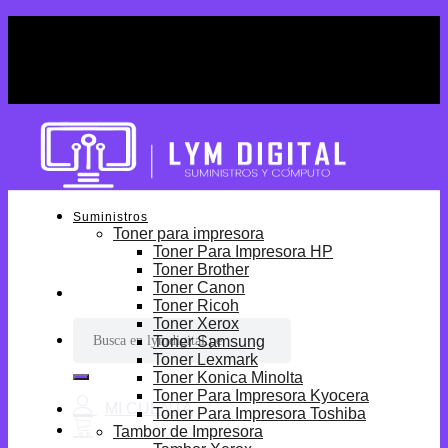
Skip
¡Por tiempo limitado! Envio Gratis desde
to
S/699.
content
¡Por tiempo limitado! Envio Gratis desde
S/699.
Suministros
Toner para impresora
Toner Para Impresora HP
Toner Brother
Toner Canon
Toner Ricoh
Toner Xerox
Buscar
Toner Samsung
por:
Toner Lexmark
Toner Konica Minolta
Toner Para Impresora Kyocera
Toner Para Impresora Toshiba
Tambor de Impresora