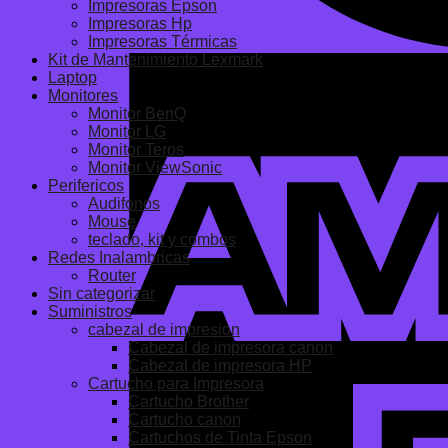
Impresoras Epson
Impresoras Hp
Impresoras Térmicas
Kit de Mantenimiento Lexmark
Laptop
Monitores
Monitor BenQ
Monitor LG
Monitor Teros
Monitor ViewSonic
Perifericos
Audifonos
Mouse
teclado, kit y combos
Redes Inalambricas
Router
Sin categorizar
Suministros
cabezal de impresion
Cabezal de impresora canon
Cabezal de impresora HP
Cartucho para Impresora
Cartucho Brother
Cartucho canon
Cartuchos de Tinta Epson