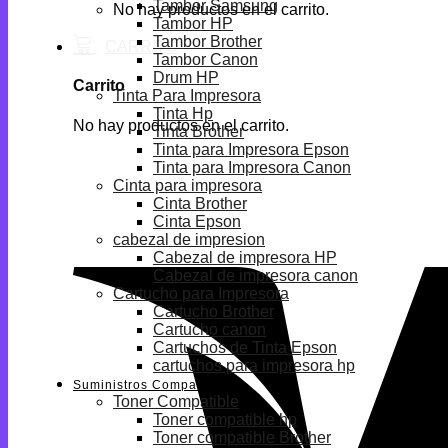
Tambor Samsung
No hay productos en el carrito.
Tambor HP
Tambor Brother
Tambor Canon
Drum HP
Carrito
Tinta Para Impresora
Tinta Hp
No hay productos en el carrito.
Tinta Brother
Tinta para Impresora Epson
Tinta para Impresora Canon
Cinta para impresora
Cinta Brother
Cinta Epson
cabezal de impresion
Cabezal de impresora HP
Cabezal de impresora canon
Cartucho para Impresora
Cartucho Brother
Cartucho canon
Cartuchos de Tinta Epson
cartuchos para impresora hp
Suministros Compatibles
Toner Compatible
Toner compatible hp
Toner compatible Brother