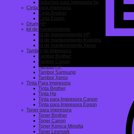
cartuchos para impresora hp
Cinta para impresora
Cinta Brother
Cinta Epson
Drum HP
kit de mantenimiento
kit de mantenimiento HP
kit de mantenimiento Kyocera
kit de mantenimiento Xerox
Tambor de Impresora
Tambor Brother
Tambor Canon
Tambor HP
Tambor Samsung
Tambor Xerox
Tinta Para Impresora
Tinta Brother
Tinta Hp
Tinta para Impresora Canon
Tinta para Impresora Epson
Toner para impresora
Toner Brother
Toner Canon
Toner Konica Minolta
Toner Lexmark