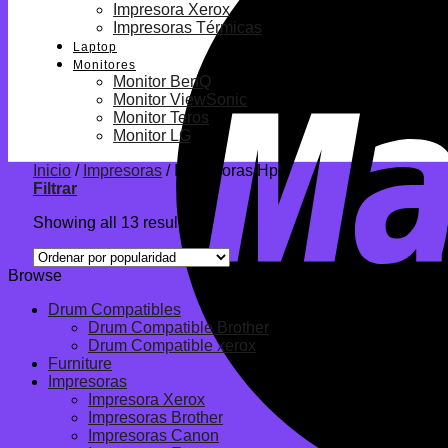
Impresora Xerox
Impresoras Térmicas
Laptop
Monitores
Monitor BenQ
Monitor ViewSonic
Monitor Teros
Monitor LG
Inicio
/
Impresoras
/
Impresoras Hp
Filtrar
Showing all 13 results
Browse
Drum Compatibles
Drum Compatible Brother
Drum Compatible xerox
Furniture
Impresoras
Impresora Xerox
Impresoras Brother
Impresoras Canon