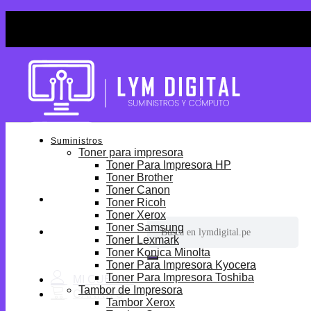
Skip
¡Por tiempo limitado! Envio Gratis desde S/699.
to
¡Por tiempo limitado! Envio Gratis desde S/699.
content
Suministros
Toner para impresora
Toner Para Impresora HP
Toner Brother
Toner Canon
Toner Ricoh
Toner Xerox
Buscar
Toner Samsung
por:
Toner Lexmark
Toner Konica Minolta
Toner Para Impresora Kyocera
Toner Para Impresora Toshiba
Tambor de Impresora
Tambor Xerox