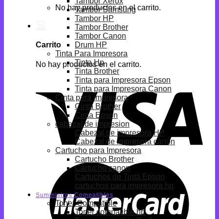
Tambor Xerox
No hay productos en el carrito.
Tambor Samsung
Tambor HP
Tambor Brother
Tambor Canon
Drum HP
Carrito
Tinta Para Impresora
Tinta Hp
No hay productos en el carrito.
Tinta Brother
Tinta para Impresora Epson
Tinta para Impresora Canon
Cinta para impresora
Cinta Brother
Cinta Epson
cabezal de impresion
Cabezal de impresora HP
Cabezal de impresora canon
Cartucho para Impresora
Cartucho Brother
Cartucho canon
Cartuchos de Tinta Epson
cartuchos para impresora hp
Suministros Compatibles
Toner Compatible
Toner compatible hp