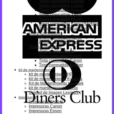
Toner compatible Brother
Toner compatible Canon
Toner compatible Kyocera
Toner compatible Xerox
Toner compatible Ricoh
Toner compatible Konica Minolta
Toner Compatible Samsung
Drum Compatibles
Drum Compatible xerox
Drum Compatible Brother
Tintas Compatible
Tinta compatible hp
Tinta compatible Epson
Tinta compatible Canon
Tinta compatible Brother
kit de mantenimiento
kit de mantenimiento HP
kit de mantenimiento Kyocera
Kit de Mantenimiento Lexmark
kit de mantenimiento Xerox
Unidad de Imagen Lexmark
Impresoras
Impresoras Brother
Impresoras Canon
Impresoras Epson