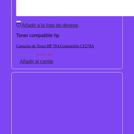
Añadir a la lista de deseos
Toner compatible hp
Cartucho de Toner HP 79A Compatible CF279A
El
El
S/
121.28
S/
90.96
precio
precio
Añadir al carrito
original
actual
era:
es:
S/121.28.
S/90.96.