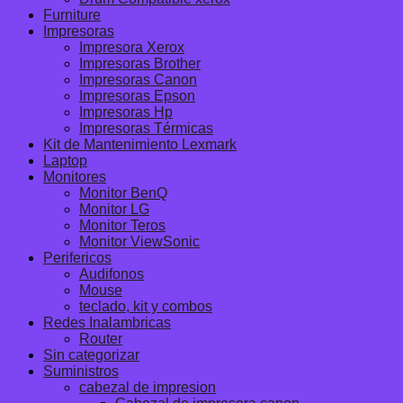
Furniture
Impresoras
Impresora Xerox
Impresoras Brother
Impresoras Canon
Impresoras Epson
Impresoras Hp
Impresoras Térmicas
Kit de Mantenimiento Lexmark
Laptop
Monitores
Monitor BenQ
Monitor LG
Monitor Teros
Monitor ViewSonic
Perifericos
Audifonos
Mouse
teclado, kit y combos
Redes Inalambricas
Router
Sin categorizar
Suministros
cabezal de impresion