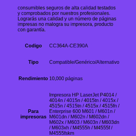
consumibles seguros de alta calidad testados
y comprobados por nuestros profesionales.
Lograrás una calidad y un número de páginas
impresas no malogra su impresora, producto
con garantía.
Codigo
CC364A-CE390A
Tipo
Compatible/Genérico/Alternativo
Rendimiento
10,000 páginas
Impresora HP LaserJet P4014 /
4014n / 4015n / 4015tn / 4015x /
4515n / 4515tn / 4515x / 4515fn /
Para
Enterprise 600 M601 / M601n /
impresoras
M601dn / M602n / M602dn /
M602x / M603 / M603n / M603dn
/ M603xh / M4555h / M4555f /
M4555fskm