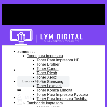
Skip
¡Por tiempo limitado! Envio Gratis desde
to
S/699.
content
¡Por tiempo limitado! Envio Gratis desde
S/699.
Suministros
Toner para impresora
Toner Para Impresora HP
Toner Brother
Toner Canon
Toner Ricoh
Toner Xerox
Buscar
Toner Samsung
por:
Toner Lexmark
Toner Konica Minolta
Toner Para Impresora Kyocera
Toner Para Impresora Toshiba
Tambor de Impresora