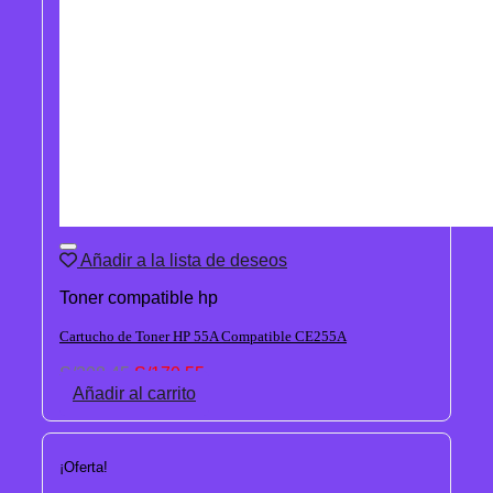
Añadir a la lista de deseos
Toner compatible hp
Cartucho de Toner HP 55A Compatible CE255A
El
El
S/
208.45
S/
170.55
precio
precio
Añadir al carrito
original
actual
era:
es:
S/208.45.
S/170.55.
¡Oferta!