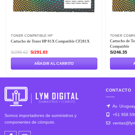
TONER COMPATIBLE HP
TONER COMPA
Cartucho de T
Cartucho de Toner HP 81X Compatible CF281X
Compatible
El
El
S/
295.62
S/
291.83
S/
246.35
precio
precio
original
actual
AÑADIR AL CARRITO
era:
es:
S/295.62.
S/291.83.
CONTACTO
Av. Uruguay
+51 958 59
Somos importadores de suministros y
componentes de cómputo.
ventas@lym