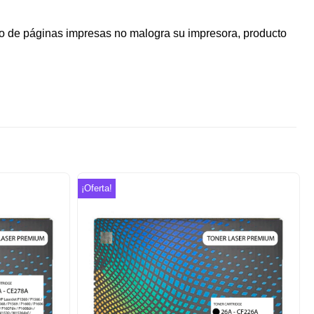
ro de páginas impresas no malogra su impresora, producto
¡Oferta!
Añadir
Añadir
a la
a la
lista de
lista de
deseos
deseos