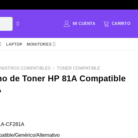
LAPTOP
MONITORES
INISTROS COMPATIBLES
/
TONER COMPATIBLE
ho de Toner HP 81A Compatible
A
81A-CF281A
atible/Genérico/Alternativo