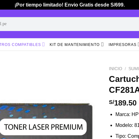
¡Por tiempo limitado! Envio Gratis desde S/699.
TROS COMPATIBLES
KIT DE MANTENIMIENTO
IMPRESORAS
INICIO
/
SUM
Cartuc
CF281
Añadir
a la
lista de
189.50
S/
deseos
Marca: HP
Modelo: 
Tipo: Comp