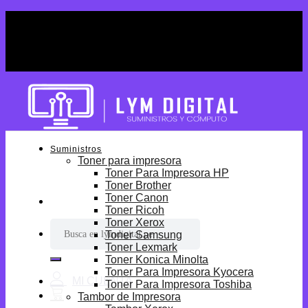
Skip
¡Por tiempo limitado! Envio Gratis desde
to
S/699.
content
¡Por tiempo limitado! Envio Gratis desde
S/699.
Suministros
Toner para impresora
Toner Para Impresora HP
Toner Brother
Toner Canon
Toner Ricoh
Toner Xerox
Buscar
Toner Samsung
por:
Toner Lexmark
Toner Konica Minolta
Toner Para Impresora Kyocera
Toner Para Impresora Toshiba
Tambor de Impresora