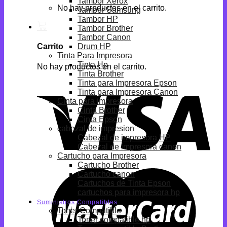
Tambor Xerox
No hay productos en el carrito.
Tambor Samsung
Tambor HP
Tambor Brother
Tambor Canon
Drum HP
Carrito
Tinta Para Impresora
Tinta Hp
No hay productos en el carrito.
Tinta Brother
Tinta para Impresora Epson
Tinta para Impresora Canon
Cinta para impresora
Cinta Brother
Cinta Epson
cabezal de impresion
Cabezal de impresora HP
Cabezal de impresora canon
Cartucho para Impresora
Cartucho Brother
Cartucho canon
Cartuchos de Tinta Epson
cartuchos para impresora hp
Suministros Compatibles
Toner Compatible
Toner compatible hp