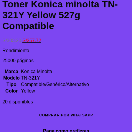
Toner Konica minolta TN-
321Y Yellow 527g
Compatible
El
El
S/
303.20
S/
257.72
precio
precio
Rendimiento
original
actual
era:
es:
25000 páginas
S/303.20.
S/257.72.
Marca
Konica Minolta
Modelo
TN-321Y
Tipo
Compatible/Genérico/Alternativo
Color
Yellow
20 disponibles
COMPRAR POR WHATSAPP
Paga como prefieras