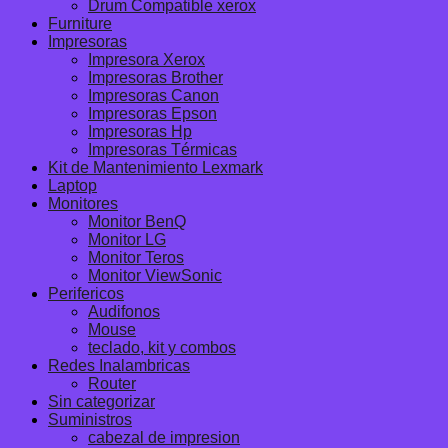
Drum Compatible xerox
Furniture
Impresoras
Impresora Xerox
Impresoras Brother
Impresoras Canon
Impresoras Epson
Impresoras Hp
Impresoras Térmicas
Kit de Mantenimiento Lexmark
Laptop
Monitores
Monitor BenQ
Monitor LG
Monitor Teros
Monitor ViewSonic
Perifericos
Audifonos
Mouse
teclado, kit y combos
Redes Inalambricas
Router
Sin categorizar
Suministros
cabezal de impresion