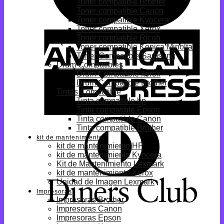
Toner compatible Brother
Toner compatible Canon
Toner compatible Kyocera
Toner compatible Xerox
Toner compatible Ricoh
Toner compatible Konica Minolta
Toner Compatible Samsung
Drum Compatibles
Drum Compatible xerox
Drum Compatible Brother
Tintas Compatible
Tinta compatible hp
Tinta compatible Epson
Tinta compatible Canon
Tinta compatible Brother
kit de mantenimiento
kit de mantenimiento HP
kit de mantenimiento Kyocera
Kit de Mantenimiento Lexmark
kit de mantenimiento Xerox
Unidad de Imagen Lexmark
Impresoras
Impresoras Brother
Impresoras Canon
Impresoras Epson