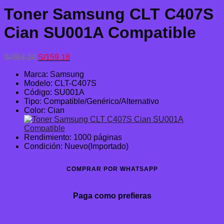
Toner Samsung CLT C407S
Cian SU001A Compatible
El
El
S/
303.20
S/
159.18
precio
precio
Marca: Samsung
original
actual
Modelo: CLT-C407S
era:
es:
Código: SU001A
S/303.20.
S/159.18.
Tipo: Compatible/Genérico/Alternativo
Color: Cian
Rendimiento: 1000 páginas
Condición: Nuevo(Importado)
COMPRAR POR WHATSAPP
Paga como prefieras