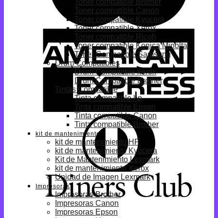
Toner compatible Brother
Toner compatible Canon
Toner compatible Kyocera
Toner compatible Xerox
Toner compatible Ricoh
Toner compatible Konica Minolta
Toner Compatible Samsung
Drum Compatibles
Drum Compatible xerox
Drum Compatible Brother
Tintas Compatible
Tinta compatible hp
Tinta compatible Epson
Tinta compatible Canon
Tinta compatible Brother
kit de mantenimiento
kit de mantenimiento HP
kit de mantenimiento Kyocera
Kit de Mantenimiento Lexmark
kit de mantenimiento Xerox
Unidad de Imagen Lexmark
Impresoras
Impresoras Brother
Impresoras Canon
Impresoras Epson