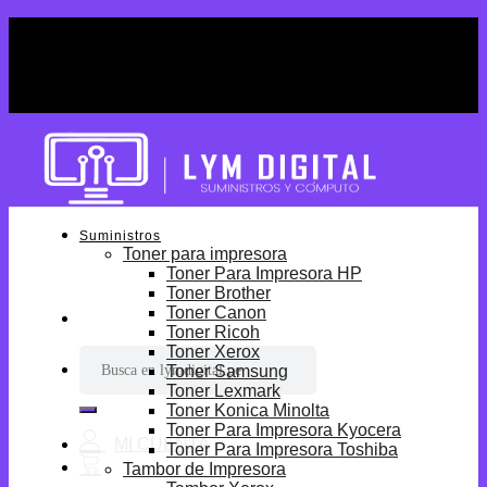
Skip
¡Por tiempo limitado! Envio Gratis desde
to
S/699.
content
¡Por tiempo limitado! Envio Gratis desde
S/699.
Suministros
Toner para impresora
Toner Para Impresora HP
Toner Brother
Toner Canon
Toner Ricoh
Toner Xerox
Buscar
Toner Samsung
por:
Toner Lexmark
Toner Konica Minolta
Toner Para Impresora Kyocera
Toner Para Impresora Toshiba
Tambor de Impresora