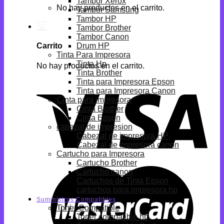
Tambor Xerox
No hay productos en el carrito.
Tambor Samsung
Tambor HP
Tambor Brother
Tambor Canon
Drum HP
Carrito
Tinta Para Impresora
Tinta Hp
No hay productos en el carrito.
Tinta Brother
Tinta para Impresora Epson
Tinta para Impresora Canon
Cinta para impresora
Cinta Brother
Cinta Epson
cabezal de impresion
Cabezal de impresora HP
Cabezal de impresora canon
Cartucho para Impresora
Cartucho Brother
Cartucho canon
Cartuchos de Tinta Epson
cartuchos para impresora hp
Suministros Compatibles
Toner Compatible
Toner compatible hp