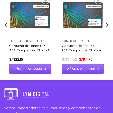
Añadir
Añadir
a la
a la
lista
lista
de
de
deseos
deseos
TONER COMPATIBLE HP
TONER COMPATIBLE HP
Cartucho de Toner HP
Cartucho de Toner HP
37A Compatible CF237A
17A Compatible CF217A
El
El
S/
322.15
S/
144.02
S/
94.75
precio
precio
original
actual
era:
es:
AÑADIR AL CARRITO
AÑADIR AL CARRITO
S/144.02.
S/94.75.
Somos importadores de suministros y componentes de