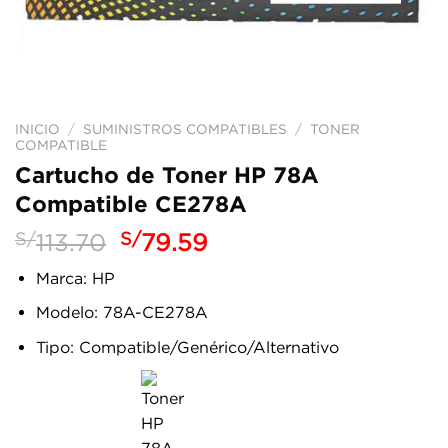
INICIO
/
SUMINISTROS COMPATIBLES
/
TONER
COMPATIBLE
Cartucho de Toner HP 78A
Compatible CE278A
El
El
S/
113.70
S/
79.59
precio
precio
Marca: HP
original
actual
era:
es:
Modelo: 78A-CE278A
S/113.70.
S/79.59.
Tipo: Compatible/Genérico/Alternativo