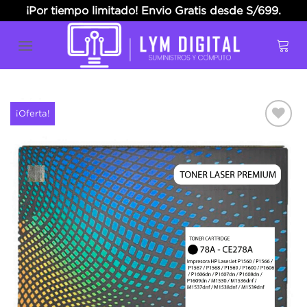
Skip
¡Por tiempo limitado! Envio Gratis desde S/699.
to
content
¡Oferta!
Añadir
a la
lista
de
deseos