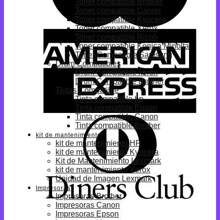
Toner compatible Brother
Toner compatible Canon
Toner compatible Kyocera
Toner compatible Xerox
Toner compatible Ricoh
Toner compatible Konica Minolta
Toner Compatible Samsung
Drum Compatibles
Drum Compatible xerox
Drum Compatible Brother
Tintas Compatible
Tinta compatible hp
Tinta compatible Epson
Tinta compatible Canon
Tinta compatible Brother
kit de mantenimiento
kit de mantenimiento HP
kit de mantenimiento Kyocera
Kit de Mantenimiento Lexmark
kit de mantenimiento Xerox
Unidad de Imagen Lexmark
Impresoras
Impresoras Brother
Impresoras Canon
Impresoras Epson