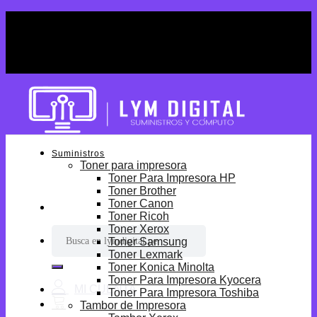
Skip
¡Por tiempo limitado! Envio Gratis desde
to
S/699.
content
¡Por tiempo limitado! Envio Gratis desde
S/699.
Suministros
Toner para impresora
Toner Para Impresora HP
Toner Brother
Toner Canon
Toner Ricoh
Toner Xerox
Buscar
Toner Samsung
por:
Toner Lexmark
Toner Konica Minolta
Toner Para Impresora Kyocera
Toner Para Impresora Toshiba
Tambor de Impresora