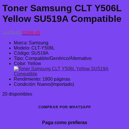
Toner Samsung CLT Y506L
Yellow SU519A Compatible
El
El
S/
379.00
S/
208.45
precio
precio
Marca: Samsung
original
actual
Modelo: CLT-Y506L
era:
es:
Código: SU519A
S/379.00.
S/208.45.
Tipo: Compatible/Genérico/Alternativo
Color: Yellow
Rendimiento: 1800 páginas
Condición: Nuevo(Importado)
20 disponibles
COMPRAR POR WHATSAPP
Paga como prefieras