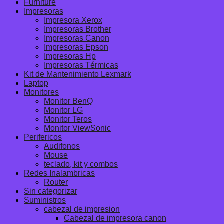
Furniture
Impresoras
Impresora Xerox
Impresoras Brother
Impresoras Canon
Impresoras Epson
Impresoras Hp
Impresoras Térmicas
Kit de Mantenimiento Lexmark
Laptop
Monitores
Monitor BenQ
Monitor LG
Monitor Teros
Monitor ViewSonic
Perifericos
Audifonos
Mouse
teclado, kit y combos
Redes Inalambricas
Router
Sin categorizar
Suministros
cabezal de impresion
Cabezal de impresora canon