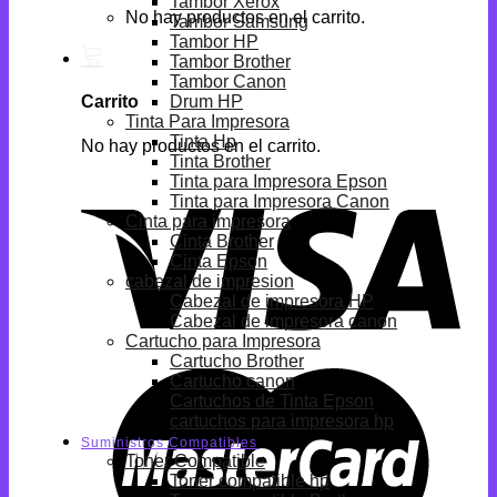
Tambor Xerox
No hay productos en el carrito.
Tambor Samsung
Tambor HP
Tambor Brother
Tambor Canon
Drum HP
Carrito
Tinta Para Impresora
Tinta Hp
No hay productos en el carrito.
Tinta Brother
Tinta para Impresora Epson
Tinta para Impresora Canon
Cinta para impresora
Cinta Brother
Cinta Epson
cabezal de impresion
Cabezal de impresora HP
Cabezal de impresora canon
Cartucho para Impresora
Cartucho Brother
Cartucho canon
Cartuchos de Tinta Epson
cartuchos para impresora hp
Suministros Compatibles
Toner Compatible
Toner compatible hp