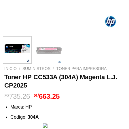
INICIO
/
SUMINISTROS
/
TONER PARA IMPRESORA
Toner HP CC533A (304A) Magenta L.J.
CP2025
El
El
735.26
663.25
S/
S/
precio
precio
Marca: HP
original
actual
era:
es:
Codigo:
304A
S/735.26.
S/663.25.