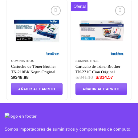
¡Oferta!
Añadir
Añadir
a la
a la
lista de
lista de
deseos
deseos
SUMINISTROS
SUMINISTROS
Cartucho de Tóner Brother
Cartucho de Tóner Brother
TN-210BK Negro Original
TN-221C Cian Original
El
El
S/
348.68
S/
341.10
S/
314.57
precio
precio
original
actual
era:
es:
AÑADIR AL CARRITO
AÑADIR AL CARRITO
S/341.10.
S/314.57.
Somos importadores de suministros y componentes de cómputo.