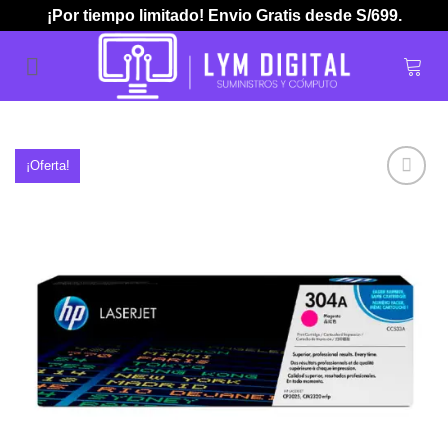
Skip
¡Por tiempo limitado! Envio Gratis desde S/699.
to
content
¡Oferta!
Añadir
a la
lista de
deseos