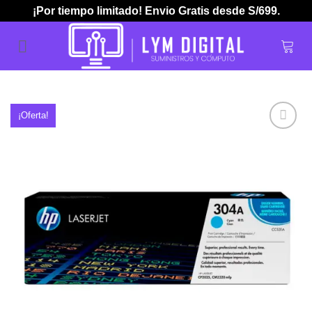
Skip
¡Por tiempo limitado! Envio Gratis desde S/699.
to
content
¡Oferta!
Añadir
a la
lista de
deseos