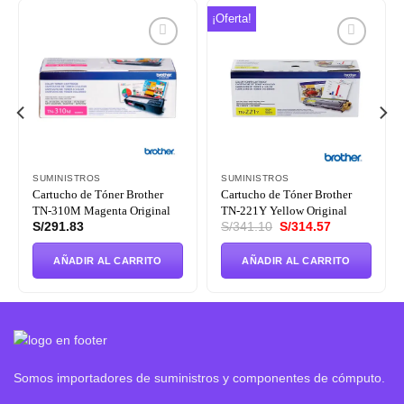
¡Oferta!
Añadir
Añadir
a la
a la
lista de
lista de
deseos
deseos
SUMINISTROS
SUMINISTROS
Cartucho de Tóner Brother
Cartucho de Tóner Brother
TN-310M Magenta Original
TN-221Y Yellow Original
El
El
S/
291.83
S/
341.10
S/
314.57
precio
precio
original
actual
era:
es:
AÑADIR AL CARRITO
AÑADIR AL CARRITO
7.
S/341.10.
S/314.57.
Somos importadores de suministros y componentes de cómputo.