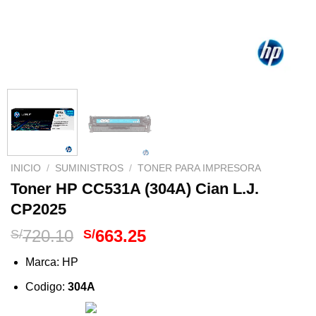
INICIO
/
SUMINISTROS
/
TONER PARA IMPRESORA
Toner HP CC531A (304A) Cian L.J.
CP2025
El
El
720.10
663.25
S/
S/
precio
precio
Marca: HP
original
actual
era:
es:
Codigo:
304A
S/720.10.
S/663.25.