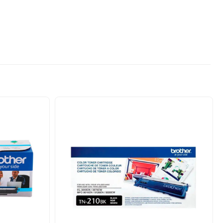
Añadir
Añadir
a la
a la
lista de
lista de
deseos
deseos