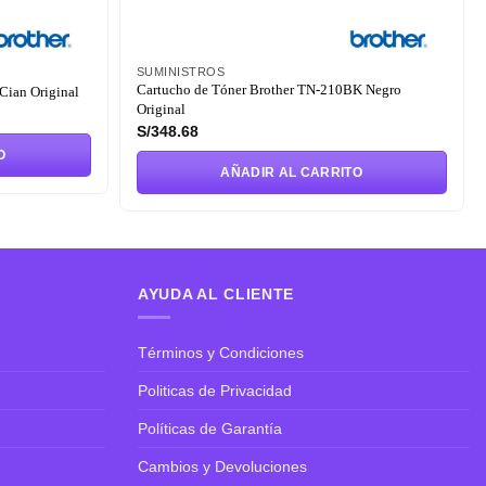
SUMINISTROS
Cartucho de Tóner Brother TN-210BK Negro
Cian Original
Original
S/
348.68
O
AÑADIR AL CARRITO
AYUDA AL CLIENTE
Términos y Condiciones
Politicas de Privacidad
Políticas de Garantía
Cambios y Devoluciones