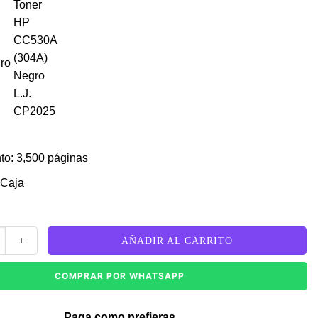
gro
to: 3,500 páginas
 Caja
0A (304A) Negro L.J. CP2025 cantidad
AÑADIR AL CARRITO
COMPRAR POR WHATSAPP
Paga como prefieras