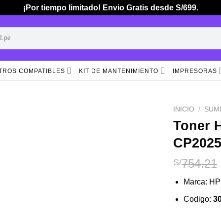
¡Por tiempo limitado! Envio Gratis desde S/699.
TROS COMPATIBLES
KIT DE MANTENIMIENTO
IMPRESORAS
INICIO
/
SUM
Toner 
CP202
Añadir
a la
lista de
754.21
S/
deseos
Marca: HP
Codigo:
3