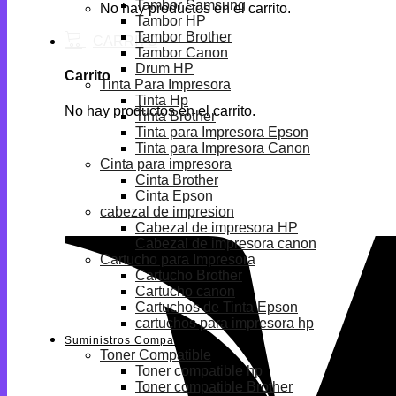
Tambor Samsung
No hay productos en el carrito.
Tambor HP
Tambor Brother
Tambor Canon
Drum HP
Carrito
Tinta Para Impresora
Tinta Hp
No hay productos en el carrito.
Tinta Brother
Tinta para Impresora Epson
Tinta para Impresora Canon
Cinta para impresora
Cinta Brother
Cinta Epson
cabezal de impresion
Cabezal de impresora HP
Cabezal de impresora canon
Cartucho para Impresora
Cartucho Brother
Cartucho canon
Cartuchos de Tinta Epson
cartuchos para impresora hp
Suministros Compatibles
Toner Compatible
Toner compatible hp
Toner compatible Brother