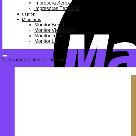
Impresora Xerox
Impresoras Térmicas
Laptop
Monitores
Monitor BenQ
Monitor ViewSonic
Monitor Teros
Monitor LG
Añadir a la lista de deseos