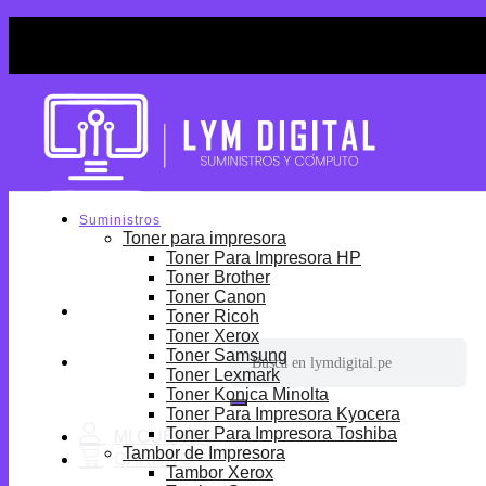
Skip
¡Por tiempo limitado! Envio Gratis desde S/699.
to
¡Por tiempo limitado! Envio Gratis desde S/699.
content
Suministros
Toner para impresora
Toner Para Impresora HP
Toner Brother
Toner Canon
Toner Ricoh
Toner Xerox
Buscar
Toner Samsung
por:
Toner Lexmark
Toner Konica Minolta
Toner Para Impresora Kyocera
Toner Para Impresora Toshiba
Tambor de Impresora
Tambor Xerox