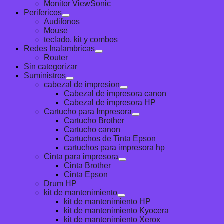
Monitor ViewSonic
Perifericos
Audifonos
Mouse
teclado, kit y combos
Redes Inalambricas
Router
Sin categorizar
Suministros
cabezal de impresion
Cabezal de impresora canon
Cabezal de impresora HP
Cartucho para Impresora
Cartucho Brother
Cartucho canon
Cartuchos de Tinta Epson
cartuchos para impresora hp
Cinta para impresora
Cinta Brother
Cinta Epson
Drum HP
kit de mantenimiento
kit de mantenimiento HP
kit de mantenimiento Kyocera
kit de mantenimiento Xerox