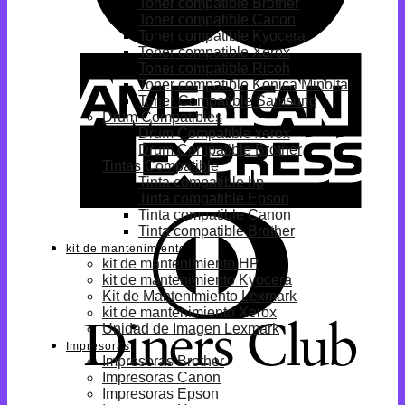
Toner compatible Brother
Toner compatible Canon
Toner compatible Kyocera
Toner compatible Xerox
Toner compatible Ricoh
Toner compatible Konica Minolta
Toner Compatible Samsung
Drum Compatibles
Drum Compatible xerox
Drum Compatible Brother
Tintas Compatible
Tinta compatible hp
Tinta compatible Epson
Tinta compatible Canon
Tinta compatible Brother
kit de mantenimiento
kit de mantenimiento HP
kit de mantenimiento Kyocera
Kit de Mantenimiento Lexmark
kit de mantenimiento Xerox
Unidad de Imagen Lexmark
Impresoras
Impresoras Brother
Impresoras Canon
Impresoras Epson