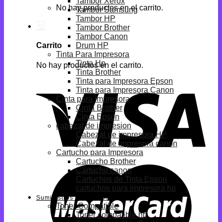
Tambor Xerox
No hay productos en el carrito.
Tambor Samsung
Tambor HP
Tambor Brother
Tambor Canon
Drum HP
Carrito
Tinta Para Impresora
Tinta Hp
No hay productos en el carrito.
Tinta Brother
Tinta para Impresora Epson
Tinta para Impresora Canon
Cinta para impresora
Cinta Brother
Cinta Epson
cabezal de impresion
Cabezal de impresora HP
Cabezal de impresora canon
Cartucho para Impresora
Cartucho Brother
Cartucho canon
Cartuchos de Tinta Epson
cartuchos para impresora hp
Suministros Compatibles
Toner Compatible
Toner compatible hp