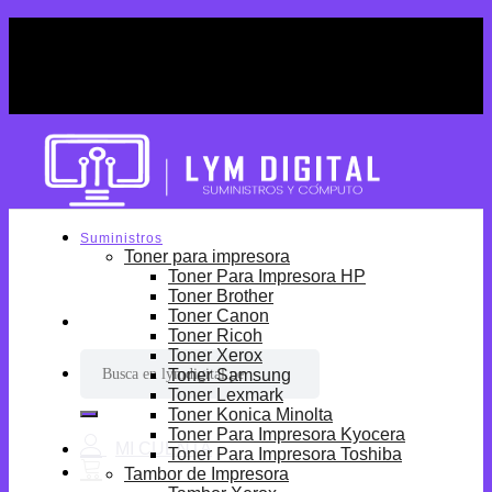
Skip
¡Por tiempo limitado! Envio Gratis desde
to
S/699.
content
¡Por tiempo limitado! Envio Gratis desde
S/699.
Suministros
Toner para impresora
Toner Para Impresora HP
Toner Brother
Toner Canon
Toner Ricoh
Toner Xerox
Buscar
Toner Samsung
por:
Toner Lexmark
Toner Konica Minolta
Toner Para Impresora Kyocera
Toner Para Impresora Toshiba
Tambor de Impresora