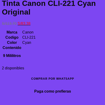
Tinta Canon CLI-221 Cyan
Original
El
El
S/
113.70
S/
83.38
precio
precio
original
actual
Marca
Canon
era:
es:
Codigo
CLI-221
S/113.70.
S/83.38.
Color
Cyan
Contenido
9 Mililitros
2 disponibles
COMPRAR POR WHATSAPP
Paga como prefieras