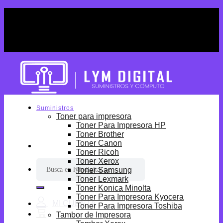
Skip
¡Por tiempo limitado! Envio Gratis desde
to
S/699.
content
¡Por tiempo limitado! Envio Gratis desde
S/699.
Suministros
Toner para impresora
Toner Para Impresora HP
Toner Brother
Toner Canon
Toner Ricoh
Toner Xerox
Buscar
Toner Samsung
por:
Toner Lexmark
Toner Konica Minolta
Toner Para Impresora Kyocera
Toner Para Impresora Toshiba
Tambor de Impresora