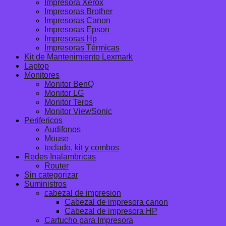
Impresora Xerox
Impresoras Brother
Impresoras Canon
Impresoras Epson
Impresoras Hp
Impresoras Térmicas
Kit de Mantenimiento Lexmark
Laptop
Monitores
Monitor BenQ
Monitor LG
Monitor Teros
Monitor ViewSonic
Perifericos
Audifonos
Mouse
teclado, kit y combos
Redes Inalambricas
Router
Sin categorizar
Suministros
cabezal de impresion
Cabezal de impresora canon
Cabezal de impresora HP
Cartucho para Impresora