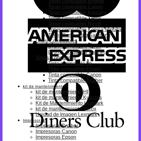
Toner compatible Brother
Toner compatible Canon
Toner compatible Kyocera
Toner compatible Xerox
Toner compatible Ricoh
Toner compatible Konica Minolta
Toner Compatible Samsung
Drum Compatibles
Drum Compatible xerox
Drum Compatible Brother
Tintas Compatible
Tinta compatible hp
Tinta compatible Epson
Tinta compatible Canon
Tinta compatible Brother
kit de mantenimiento
kit de mantenimiento HP
kit de mantenimiento Kyocera
Kit de Mantenimiento Lexmark
kit de mantenimiento Xerox
Unidad de Imagen Lexmark
Impresoras
Impresoras Brother
Impresoras Canon
Impresoras Epson