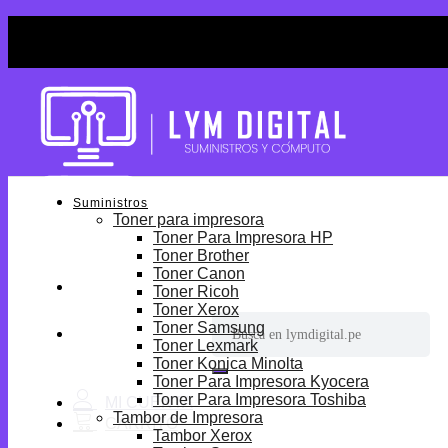
Skip
¡Por tiempo limitado! Envio Gratis desde S/699.
to
¡Por tiempo limitado! Envio Gratis desde S/699.
content
Suministros
Toner para impresora
Toner Para Impresora HP
Toner Brother
Toner Canon
Toner Ricoh
Toner Xerox
Buscar
Toner Samsung
por:
Toner Lexmark
Toner Konica Minolta
Toner Para Impresora Kyocera
Toner Para Impresora Toshiba
Tambor de Impresora
Tambor Xerox