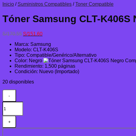
Inicio
/
Suministros Compatibles
/
Toner Compatible
Tóner Samsung CLT-K406S N
El
El
S/
170.55
S/
151.60
precio
precio
Marca: Samsung
original
actual
Modelo: CLT-K406S
era:
es:
Tipo: Compatible/Genérico/Alternativo
S/170.55.
S/151.60.
Color: Negro
Rendimiento: 1,500 páginas
Condición: Nuevo (Importado)
20 disponibles
Tóner
Samsung
CLT-
K406S
Negro
Compatible