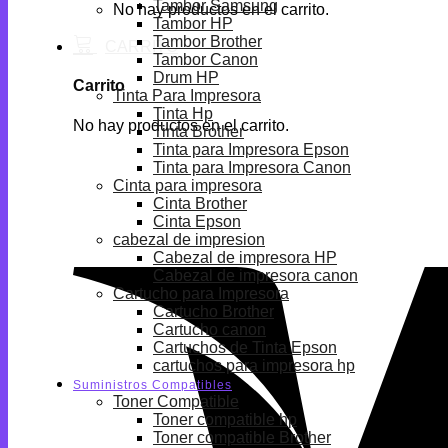
Tambor Samsung
No hay productos en el carrito.
Tambor HP
Tambor Brother
Tambor Canon
Drum HP
Carrito
Tinta Para Impresora
Tinta Hp
No hay productos en el carrito.
Tinta Brother
Tinta para Impresora Epson
Tinta para Impresora Canon
Cinta para impresora
Cinta Brother
Cinta Epson
cabezal de impresion
Cabezal de impresora HP
Cabezal de impresora canon
Cartucho para Impresora
Cartucho Brother
Cartucho canon
Cartuchos de Tinta Epson
cartuchos para impresora hp
Suministros Compatibles
Toner Compatible
Toner compatible hp
Toner compatible Brother