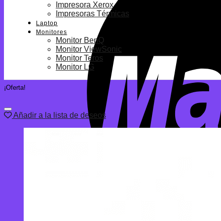
Impresora Xerox
Impresoras Térmicas
Laptop
Monitores
Monitor BenQ
Monitor ViewSonic
Monitor Teros
Monitor LG
¡Oferta!
Añadir a la lista de deseos