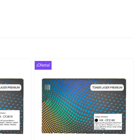
¡Oferta!
Añadir
Añadir
a la
a la
lista de
lista de
deseos
deseos