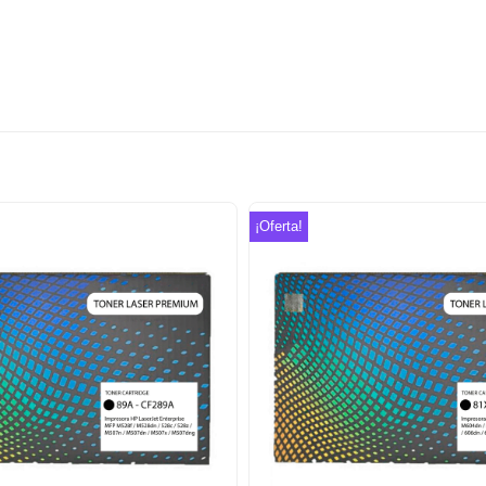
¡Oferta!
Añadir
a la
lista de
deseos