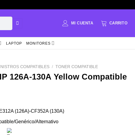
LAPTOP
MONITORES
INISTROS COMPATIBLES
/
TONER COMPATIBLE
HP 126A-130A Yellow Compatible
E312A (126A)-CF352A (130A)
atible/Genérico/Alternativo