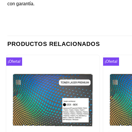
con garantía.
PRODUCTOS RELACIONADOS
¡Oferta!
¡Oferta!
Añadir
a la
lista de
deseos