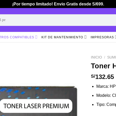
¡Por tiempo limitado! Envio Gratis desde S/699.
TROS COMPATIBLES
KIT DE MANTENIMIENTO
IMPRESORAS
INICIO
/
SUM
Toner 
Añadir
132.65
S/
a la
lista de
Marca: HP
deseos
Modelo: C
Tipo: Comp