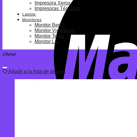
Impresora Xerox
Impresoras Térmicas
Laptop
Monitores
Monitor BenQ
Monitor ViewSonic
Monitor Teros
Monitor LG
¡Oferta!
Añadir a la lista de deseos