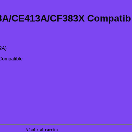
3A/CE413A/CF383X Compatib
2A)
Añadir al carrito