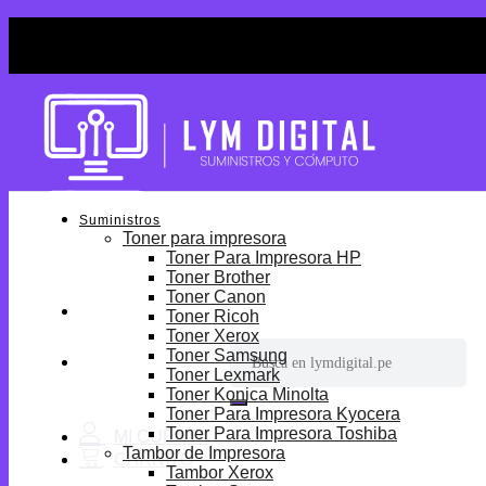
Skip
¡Por tiempo limitado! Envio Gratis desde S/699.
to
¡Por tiempo limitado! Envio Gratis desde S/699.
content
Suministros
Toner para impresora
Toner Para Impresora HP
Toner Brother
Toner Canon
Toner Ricoh
Toner Xerox
Buscar
Toner Samsung
por:
Toner Lexmark
Toner Konica Minolta
Toner Para Impresora Kyocera
Toner Para Impresora Toshiba
Tambor de Impresora
Tambor Xerox