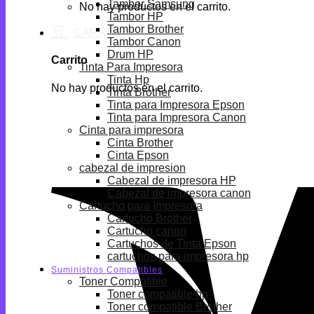
Tambor Samsung
No hay productos en el carrito.
Tambor HP
Tambor Brother
Tambor Canon
Drum HP
Carrito
Tinta Para Impresora
Tinta Hp
No hay productos en el carrito.
Tinta Brother
Tinta para Impresora Epson
Tinta para Impresora Canon
Cinta para impresora
Cinta Brother
Cinta Epson
cabezal de impresion
Cabezal de impresora HP
Cabezal de impresora canon
Cartucho para Impresora
Cartucho Brother
Cartucho canon
Cartuchos de Tinta Epson
cartuchos para impresora hp
Suministros Compatibles
Toner Compatible
Toner compatible hp
Toner compatible Brother