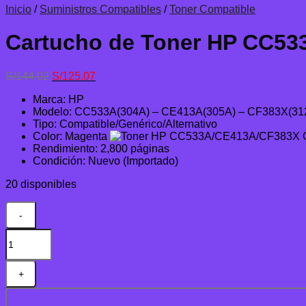
Inicio
/
Suministros Compatibles
/
Toner Compatible
Cartucho de Toner HP CC53
El
El
S/
144.02
S/
125.07
precio
precio
Marca: HP
original
actual
Modelo: CC533A(304A) – CE413A(305A) – CF383X(31
era:
es:
Tipo: Compatible/Genérico/Alternativo
S/144.02.
S/125.07.
Color: Magenta
Rendimiento: 2,800 páginas
Condición: Nuevo (Importado)
20 disponibles
Cartucho
de
Toner
HP
CC533A/CE413A/CF383X
Compatible