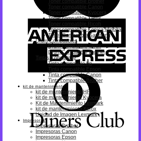
Toner compatible Brother
Toner compatible Canon
Toner compatible Kyocera
Toner compatible Xerox
Toner compatible Ricoh
Toner compatible Konica Minolta
Toner Compatible Samsung
Drum Compatibles
Drum Compatible xerox
Drum Compatible Brother
Tintas Compatible
Tinta compatible hp
Tinta compatible Epson
Tinta compatible Canon
Tinta compatible Brother
kit de mantenimiento
kit de mantenimiento HP
kit de mantenimiento Kyocera
Kit de Mantenimiento Lexmark
kit de mantenimiento Xerox
Unidad de Imagen Lexmark
Impresoras
Impresoras Brother
Impresoras Canon
Impresoras Epson