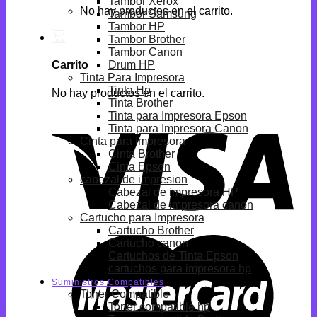
Tambor Xerox
No hay productos en el carrito.
Tambor Samsung
Tambor HP
Tambor Brother
Tambor Canon
Drum HP
Carrito
Tinta Para Impresora
Tinta Hp
No hay productos en el carrito.
Tinta Brother
Tinta para Impresora Epson
Tinta para Impresora Canon
Cinta para impresora
Cinta Brother
Cinta Epson
cabezal de impresion
Cabezal de impresora HP
Cabezal de impresora canon
Cartucho para Impresora
Cartucho Brother
Cartucho canon
Cartuchos de Tinta Epson
cartuchos para impresora hp
Suministros Compatibles
Toner Compatible
Toner compatible hp