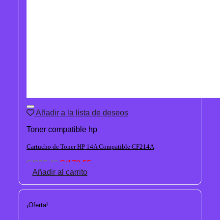
Añadir a la lista de deseos
Toner compatible hp
Cartucho de Toner HP 14A Compatible CF214A
El
El
S/
227.40
S/
170.55
precio
precio
Añadir al carrito
original
actual
era:
es:
S/227.40.
S/170.55.
¡Oferta!