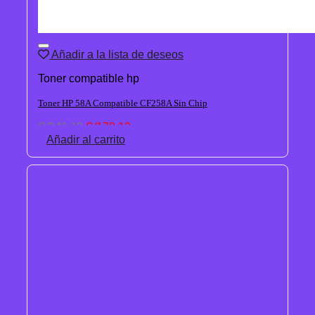
Añadir a la lista de deseos
Toner compatible hp
Toner HP 58A Compatible CF258A Sin Chip
El
El
S/
341.10
S/
178.13
precio
precio
Añadir al carrito
original
actual
era:
es:
S/341.10.
S/178.13.