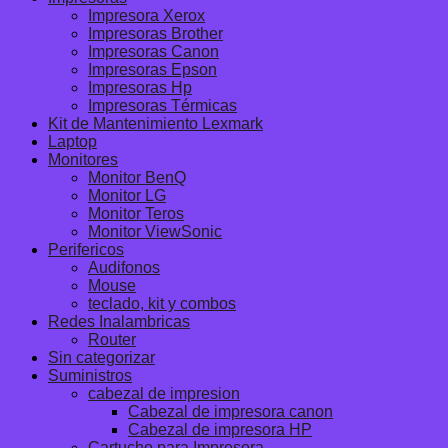
Impresora Xerox
Impresoras Brother
Impresoras Canon
Impresoras Epson
Impresoras Hp
Impresoras Térmicas
Kit de Mantenimiento Lexmark
Laptop
Monitores
Monitor BenQ
Monitor LG
Monitor Teros
Monitor ViewSonic
Perifericos
Audifonos
Mouse
teclado, kit y combos
Redes Inalambricas
Router
Sin categorizar
Suministros
cabezal de impresion
Cabezal de impresora canon
Cabezal de impresora HP
Cartucho para Impresora