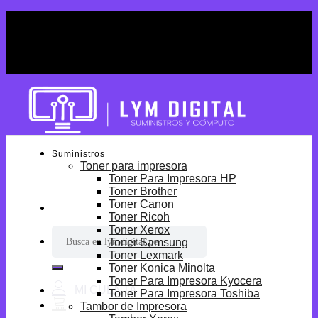
Skip
¡Por tiempo limitado! Envio Gratis desde
to
S/699.
content
¡Por tiempo limitado! Envio Gratis desde
S/699.
Suministros
Toner para impresora
Toner Para Impresora HP
Toner Brother
Toner Canon
Toner Ricoh
Toner Xerox
Buscar
Toner Samsung
por:
Toner Lexmark
Toner Konica Minolta
Toner Para Impresora Kyocera
Toner Para Impresora Toshiba
Tambor de Impresora