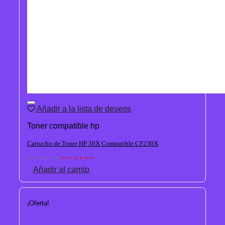
Añadir a la lista de deseos
Toner compatible hp
Cartucho de Toner HP 30X Compatible CF230X
El
El
S/
151.60
S/
144.02
precio
precio
Añadir al carrito
original
actual
era:
es:
S/151.60.
S/144.02.
¡Oferta!