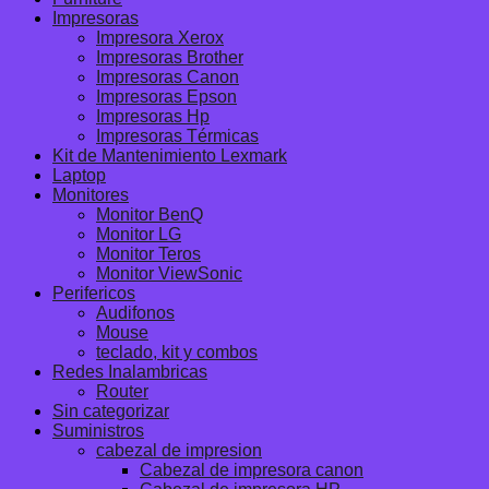
Impresoras
Impresora Xerox
Impresoras Brother
Impresoras Canon
Impresoras Epson
Impresoras Hp
Impresoras Térmicas
Kit de Mantenimiento Lexmark
Laptop
Monitores
Monitor BenQ
Monitor LG
Monitor Teros
Monitor ViewSonic
Perifericos
Audifonos
Mouse
teclado, kit y combos
Redes Inalambricas
Router
Sin categorizar
Suministros
cabezal de impresion
Cabezal de impresora canon