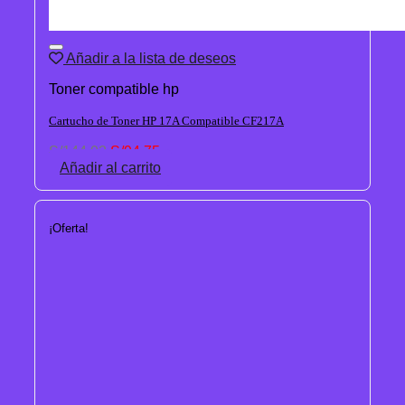
Añadir a la lista de deseos
Toner compatible hp
Cartucho de Toner HP 17A Compatible CF217A
El
El
S/
144.02
S/
94.75
precio
precio
Añadir al carrito
original
actual
era:
es:
S/144.02.
S/94.75.
¡Oferta!