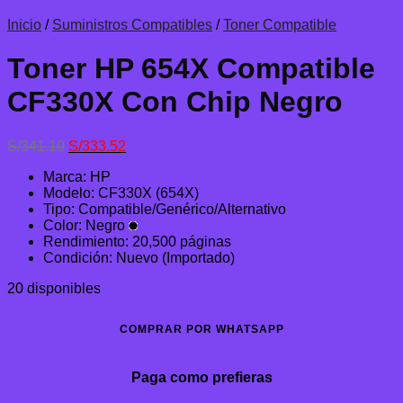
Inicio
/
Suministros Compatibles
/
Toner Compatible
Toner HP 654X Compatible
CF330X Con Chip Negro
El
El
S/
341.10
S/
333.52
precio
precio
Marca: HP
original
actual
Modelo: CF330X (654X)
era:
es:
Tipo: Compatible/Genérico/Alternativo
S/341.10.
S/333.52.
Color: Negro
Rendimiento: 20,500 páginas
Condición: Nuevo (Importado)
20 disponibles
COMPRAR POR WHATSAPP
Paga como prefieras