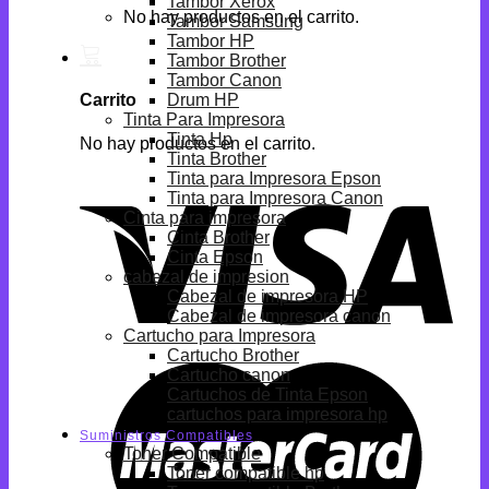
Tambor Xerox
No hay productos en el carrito.
Tambor Samsung
Tambor HP
Tambor Brother
Tambor Canon
Drum HP
Carrito
Tinta Para Impresora
Tinta Hp
No hay productos en el carrito.
Tinta Brother
Tinta para Impresora Epson
Tinta para Impresora Canon
Cinta para impresora
Cinta Brother
Cinta Epson
cabezal de impresion
Cabezal de impresora HP
Cabezal de impresora canon
Cartucho para Impresora
Cartucho Brother
Cartucho canon
Cartuchos de Tinta Epson
cartuchos para impresora hp
Suministros Compatibles
Toner Compatible
Toner compatible hp