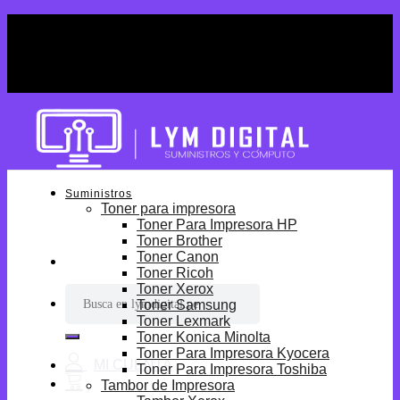
Skip
¡Por tiempo limitado! Envio Gratis desde
to
S/699.
content
¡Por tiempo limitado! Envio Gratis desde
S/699.
Suministros
Toner para impresora
Toner Para Impresora HP
Toner Brother
Toner Canon
Toner Ricoh
Toner Xerox
Buscar
Toner Samsung
por:
Toner Lexmark
Toner Konica Minolta
Toner Para Impresora Kyocera
Toner Para Impresora Toshiba
Tambor de Impresora