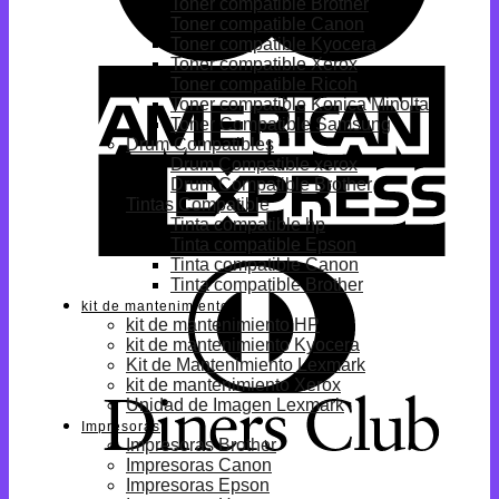
Toner compatible Brother
Toner compatible Canon
Toner compatible Kyocera
Toner compatible Xerox
Toner compatible Ricoh
Toner compatible Konica Minolta
Toner Compatible Samsung
Drum Compatibles
Drum Compatible xerox
Drum Compatible Brother
Tintas Compatible
Tinta compatible hp
Tinta compatible Epson
Tinta compatible Canon
Tinta compatible Brother
kit de mantenimiento
kit de mantenimiento HP
kit de mantenimiento Kyocera
Kit de Mantenimiento Lexmark
kit de mantenimiento Xerox
Unidad de Imagen Lexmark
Impresoras
Impresoras Brother
Impresoras Canon
Impresoras Epson