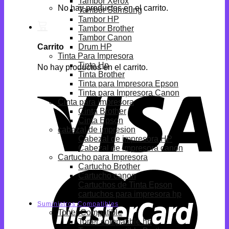
Tambor Xerox
No hay productos en el carrito.
Tambor Samsung
Tambor HP
Tambor Brother
Tambor Canon
Drum HP
Carrito
Tinta Para Impresora
Tinta Hp
No hay productos en el carrito.
Tinta Brother
Tinta para Impresora Epson
Tinta para Impresora Canon
Cinta para impresora
Cinta Brother
Cinta Epson
cabezal de impresion
Cabezal de impresora HP
Cabezal de impresora canon
Cartucho para Impresora
Cartucho Brother
Cartucho canon
Cartuchos de Tinta Epson
cartuchos para impresora hp
Suministros Compatibles
Toner Compatible
Toner compatible hp