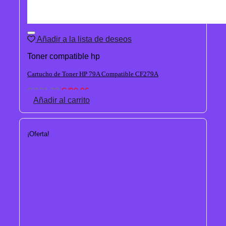
Añadir a la lista de deseos
Toner compatible hp
Cartucho de Toner HP 79A Compatible CF279A
El
El
S/
121.28
S/
90.96
precio
precio
Añadir al carrito
original
actual
era:
es:
S/121.28.
S/90.96.
¡Oferta!