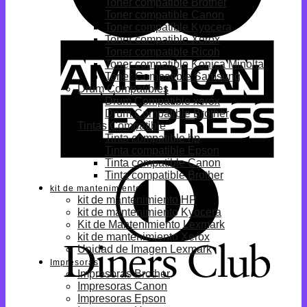
Toner compatible Brother
Toner compatible Canon
Toner compatible Kyocera
Toner compatible Xerox
Toner compatible Ricoh
Toner compatible Konica Minolta
Toner Compatible Samsung
Drum Compatibles
Drum Compatible xerox
Drum Compatible Brother
Tintas Compatible
Tinta compatible hp
Tinta compatible Epson
Tinta compatible Canon
Tinta compatible Brother
kit de mantenimiento
kit de mantenimiento HP
kit de mantenimiento Kyocera
Kit de Mantenimiento Lexmark
kit de mantenimiento Xerox
Unidad de Imagen Lexmark
Impresoras
Impresoras Brother
Impresoras Canon
Impresoras Epson