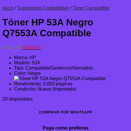
Inicio
/
Suministros Compatibles
/
Toner Compatible
Tóner HP 53A Negro
Q7553A Compatible
El
El
S/
132.65
S/
126.32
precio
precio
Marca: HP
original
actual
Modelo: 53A
era:
es:
Tipo: Compatible/Genérico/Alternativo
S/132.65.
S/126.32.
Color: Negro
Rendimiento: 3,000 páginas
Condición: Nuevo (Importado)
20 disponibles
COMPRAR POR WHATSAPP
Paga como prefieras