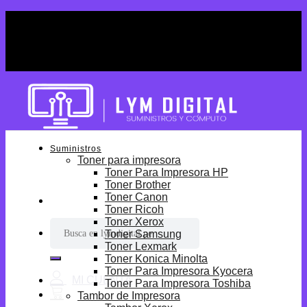
Skip
¡Por tiempo limitado! Envio Gratis desde
to
S/699.
content
¡Por tiempo limitado! Envio Gratis desde
S/699.
Suministros
Toner para impresora
Toner Para Impresora HP
Toner Brother
Toner Canon
Toner Ricoh
Toner Xerox
Buscar
Toner Samsung
por:
Toner Lexmark
Toner Konica Minolta
Toner Para Impresora Kyocera
Toner Para Impresora Toshiba
Tambor de Impresora