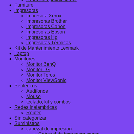
Furniture
Impresoras
Impresora Xerox
Impresoras Brother
Impresoras Canon
Impresoras Epson
Impresoras Hp
Impresoras Térmicas
Kit de Mantenimiento Lexmark
Laptop
Monitores
Monitor BenQ
Monitor LG
Monitor Teros
Monitor ViewSonic
Perifericos
Audifonos
Mouse
teclado, kit y combos
Redes Inalambricas
Router
Sin categorizar
Suministros
cabezal de impresion