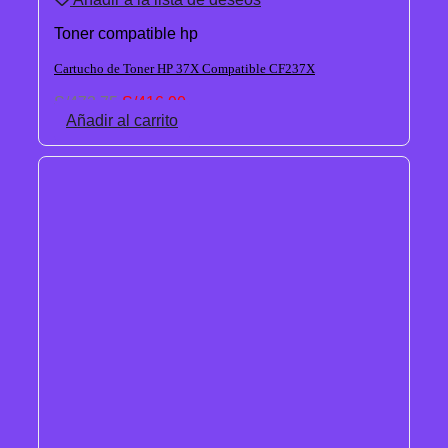
Toner compatible hp
Cartucho de Toner HP 37X Compatible CF237X
El
El
S/
473.75
S/
416.90
precio
precio
Añadir al carrito
original
actual
era:
es:
S/473.75.
S/416.90.