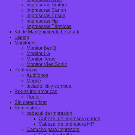
Impresoras Brother
Impresoras Canon
Impresoras Epson
Impresoras Hp
Impresoras Térmicas
Kit de Mantenimiento Lexmark
Laptop
Monitores
Monitor BenQ
Monitor LG
Monitor Teros
Monitor ViewSonic
Perifericos
Audifonos
Mouse
teclado, kit y combos
Redes Inalambricas
Router
Sin categorizar
Suministros
cabezal de impresion
Cabezal de impresora canon
Cabezal de impresora HP
Cartucho para Impresora
Cartucho Brother