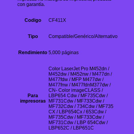
con garantía.
Codigo
CF411X
Tipo
Compatible/Genérico/Alternativo
Rendimiento
5,000 páginas
Color LaserJet Pro M452dn /
M452dw / M452nw / M477dn /
M477fdw / MFP M477dw /
M477fnw / M477fdnM377dw /
CN- Color imageCLASS /
Para
LBP654 Cdw / MF735Cdw /
impresoras
MF731Cdw / MF733Cdw /
MF732Cdw / 734Cdw / MF735
CX / LBP654Cx / 653Cdw /
MF735Cdw / MF733Cdw /
MF731Cdw / LBP 654Cdw /
LBP652C / LBP651C