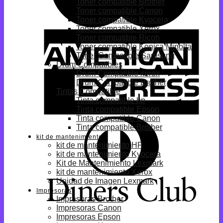
Toner compatible Brother
Toner compatible Canon
Toner compatible Kyocera
Toner compatible Xerox
Toner compatible Ricoh
Toner compatible Konica Minolta
Toner Compatible Samsung
Drum Compatibles
Drum Compatible xerox
Drum Compatible Brother
Tintas Compatible
Tinta compatible hp
Tinta compatible Epson
Tinta compatible Canon
Tinta compatible Brother
kit de mantenimiento
kit de mantenimiento HP
kit de mantenimiento Kyocera
Kit de Mantenimiento Lexmark
kit de mantenimiento Xerox
Unidad de Imagen Lexmark
Impresoras
Impresoras Brother
Impresoras Canon
Impresoras Epson