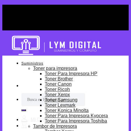
Skip
¡Por tiempo limitado! Envio Gratis desde
to
S/699.
content
¡Por tiempo limitado! Envio Gratis desde
S/699.
Suministros
Toner para impresora
Toner Para Impresora HP
Toner Brother
Toner Canon
Toner Ricoh
Toner Xerox
Buscar
Toner Samsung
por:
Toner Lexmark
Toner Konica Minolta
Toner Para Impresora Kyocera
Toner Para Impresora Toshiba
Tambor de Impresora