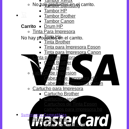
Tambor Xerox
No hay productos en el carrito.
Tambor Samsung
Tambor HP
Tambor Brother
Tambor Canon
Drum HP
Carrito
Tinta Para Impresora
Tinta Hp
No hay productos en el carrito.
Tinta Brother
Tinta para Impresora Epson
Tinta para Impresora Canon
Cinta para impresora
Cinta Brother
Cinta Epson
cabezal de impresion
Cabezal de impresora HP
Cabezal de impresora canon
Cartucho para Impresora
Cartucho Brother
Cartucho canon
Cartuchos de Tinta Epson
cartuchos para impresora hp
Suministros Compatibles
Toner Compatible
Toner compatible hp