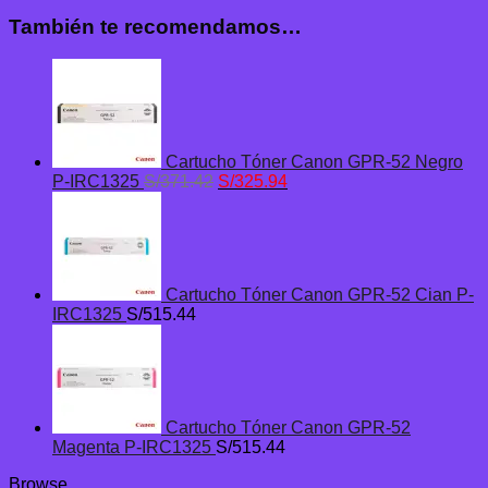
También te recomendamos…
Cartucho Tóner Canon GPR-52 Negro
El
El
P-IRC1325
S/
371.42
S/
325.94
precio
precio
original
actual
era:
es:
S/371.42.
S/325.94.
Cartucho Tóner Canon GPR-52 Cian P-
IRC1325
S/
515.44
Cartucho Tóner Canon GPR-52
Magenta P-IRC1325
S/
515.44
Browse