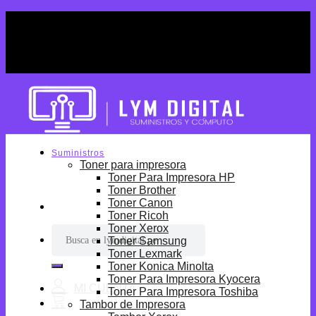
Skip
¡Por tiempo limitado! Envio Gratis desde
to
S/699.
content
¡Por tiempo limitado! Envio Gratis desde
S/699.
Suministros
Toner para impresora
Toner Para Impresora HP
Toner Brother
Toner Canon
Toner Ricoh
Toner Xerox
Buscar
Toner Samsung
por:
Toner Lexmark
Toner Konica Minolta
Toner Para Impresora Kyocera
Toner Para Impresora Toshiba
Tambor de Impresora