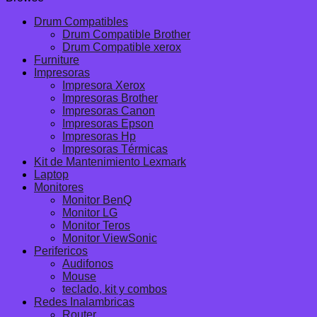
Drum Compatibles
Drum Compatible Brother
Drum Compatible xerox
Furniture
Impresoras
Impresora Xerox
Impresoras Brother
Impresoras Canon
Impresoras Epson
Impresoras Hp
Impresoras Térmicas
Kit de Mantenimiento Lexmark
Laptop
Monitores
Monitor BenQ
Monitor LG
Monitor Teros
Monitor ViewSonic
Perifericos
Audifonos
Mouse
teclado, kit y combos
Redes Inalambricas
Router