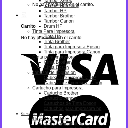
Tambor Xerox
No hay productos en el carrito.
Tambor Samsung
Tambor HP
Tambor Brother
Tambor Canon
Drum HP
Carrito
Tinta Para Impresora
Tinta Hp
No hay productos en el carrito.
Tinta Brother
Tinta para Impresora Epson
Tinta para Impresora Canon
Cinta para impresora
Cinta Brother
Cinta Epson
cabezal de impresion
Cabezal de impresora HP
Cabezal de impresora canon
Cartucho para Impresora
Cartucho Brother
Cartucho canon
Cartuchos de Tinta Epson
cartuchos para impresora hp
Suministros Compatibles
Toner Compatible
Toner compatible hp