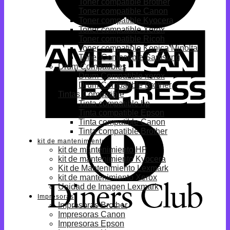
Toner compatible Brother
Toner compatible Canon
Toner compatible Kyocera
Toner compatible Xerox
Toner compatible Ricoh
Toner compatible Konica Minolta
Toner Compatible Samsung
Drum Compatibles
Drum Compatible xerox
Drum Compatible Brother
Tintas Compatible
Tinta compatible hp
Tinta compatible Epson
Tinta compatible Canon
Tinta compatible Brother
kit de mantenimiento
kit de mantenimiento HP
kit de mantenimiento Kyocera
Kit de Mantenimiento Lexmark
kit de mantenimiento Xerox
Unidad de Imagen Lexmark
Impresoras
Impresoras Brother
Impresoras Canon
Impresoras Epson