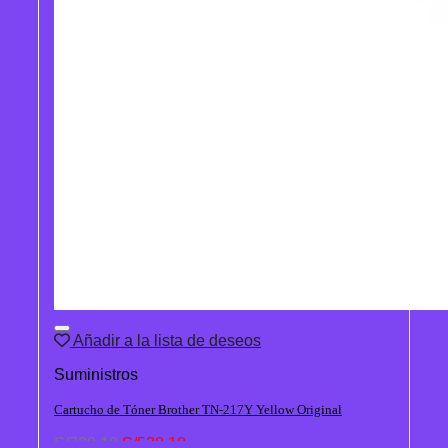
Añadir a la lista de deseos
Suministros
Cartucho de Tóner Brother TN-217Y Yellow Original
El
El
S/
720.10
S/
538.18