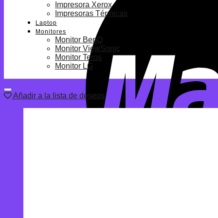
Impresora Xerox
Impresoras Térmicas
Laptop
Monitores
Monitor BenQ
Monitor ViewSonic
Monitor Teros
Monitor LG
Añadir a la lista de deseos