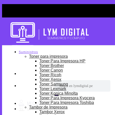
Skip
¡Por tiempo limitado! Envio Gratis desde S/699.
to
¡Por tiempo limitado! Envio Gratis desde S/699.
content
Suministros
Toner para impresora
Toner Para Impresora HP
Toner Brother
Toner Canon
Toner Ricoh
Toner Xerox
Buscar
Toner Samsung
por:
Toner Lexmark
Toner Konica Minolta
Toner Para Impresora Kyocera
Toner Para Impresora Toshiba
Tambor de Impresora
Tambor Xerox