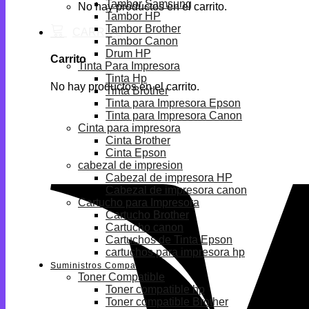
Tambor Samsung
No hay productos en el carrito.
Tambor HP
Tambor Brother
Tambor Canon
Drum HP
Carrito
Tinta Para Impresora
Tinta Hp
No hay productos en el carrito.
Tinta Brother
Tinta para Impresora Epson
Tinta para Impresora Canon
Cinta para impresora
Cinta Brother
Cinta Epson
cabezal de impresion
Cabezal de impresora HP
Cabezal de impresora canon
Cartucho para Impresora
Cartucho Brother
Cartucho canon
Cartuchos de Tinta Epson
cartuchos para impresora hp
Suministros Compatibles
Toner Compatible
Toner compatible hp
Toner compatible Brother