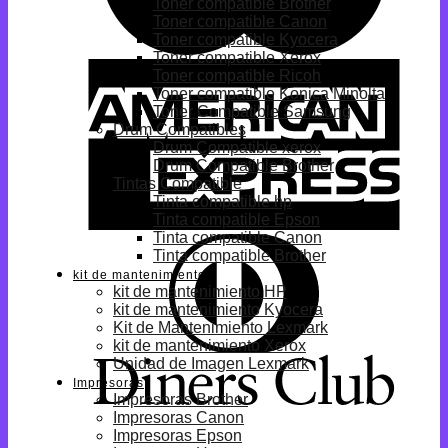
Toner compatible Brother
Toner compatible Canon
Toner compatible Kyocera
Toner compatible Xerox
Toner compatible Ricoh
Toner compatible Konica Minolta
Toner Compatible Samsung
Drum Compatibles
Drum Compatible xerox
Drum Compatible Brother
Tintas Compatible
Tinta compatible hp
Tinta compatible Epson
Tinta compatible Canon
Tinta compatible Brother
kit de mantenimiento
kit de mantenimiento HP
kit de mantenimiento Kyocera
Kit de Mantenimiento Lexmark
kit de mantenimiento Xerox
Unidad de Imagen Lexmark
Impresoras
Impresoras Brother
Impresoras Canon
Impresoras Epson