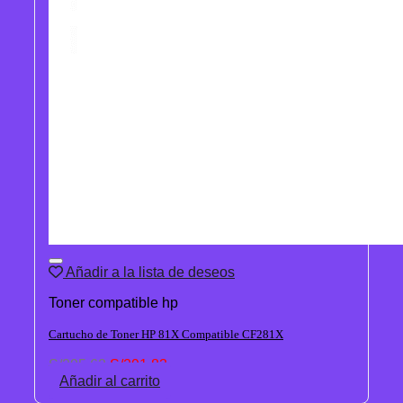
Añadir a la lista de deseos
Toner compatible hp
Cartucho de Toner HP 81X Compatible CF281X
El
El
S/
295.62
S/
291.83
precio
precio
Añadir al carrito
original
actual