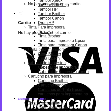
Tambor Xerox
No hay productos en el carrito.
Tambor Samsung
Tambor HP
Tambor Brother
Tambor Canon
Drum HP
Carrito
Tinta Para Impresora
Tinta Hp
No hay productos en el carrito.
Tinta Brother
Tinta para Impresora Epson
Tinta para Impresora Canon
Cinta para impresora
Cinta Brother
Cinta Epson
cabezal de impresion
Cabezal de impresora HP
Cabezal de impresora canon
Cartucho para Impresora
Cartucho Brother
Cartucho canon
Cartuchos de Tinta Epson
cartuchos para impresora hp
Suministros Compatibles
Toner Compatible
Toner compatible hp