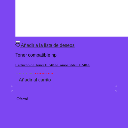
Añadir a la lista de deseos
Toner compatible hp
Cartucho de Toner HP 48A Compatible CF248A
El
El
S/
144.02
S/
126.32
precio
precio
Añadir al carrito
original
actual
era:
es:
S/144.02.
S/126.32.
¡Oferta!