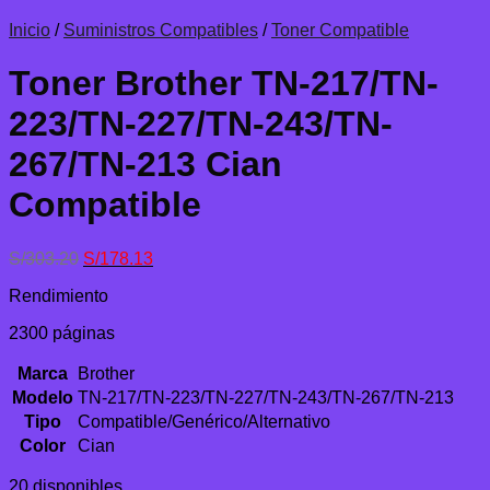
Inicio
/
Suministros Compatibles
/
Toner Compatible
Toner Brother TN-217/TN-
223/TN-227/TN-243/TN-
267/TN-213 Cian
Compatible
El
El
S/
303.20
S/
178.13
precio
precio
Rendimiento
original
actual
era:
es:
2300 páginas
S/303.20.
S/178.13.
Marca
Brother
Modelo
TN-217/TN-223/TN-227/TN-243/TN-267/TN-213
Tipo
Compatible/Genérico/Alternativo
Color
Cian
20 disponibles