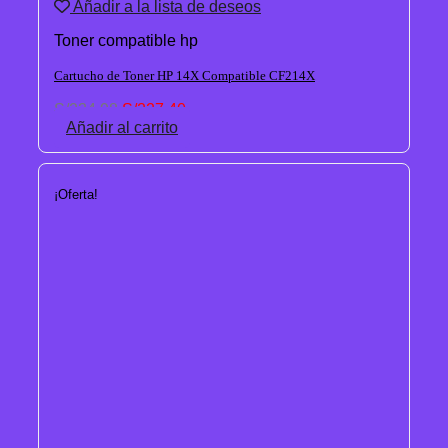
Añadir a la lista de deseos
Toner compatible hp
Cartucho de Toner HP 14X Compatible CF214X
El
El
S/
234.98
S/
227.40
precio
precio
Añadir al carrito
original
actual
era:
es:
S/234.98.
S/227.40.
¡Oferta!