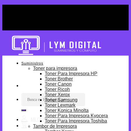
Skip
¡Por tiempo limitado! Envio Gratis desde
to
S/699.
content
¡Por tiempo limitado! Envio Gratis desde
S/699.
Suministros
Toner para impresora
Toner Para Impresora HP
Toner Brother
Toner Canon
Toner Ricoh
Toner Xerox
Buscar
Toner Samsung
por:
Toner Lexmark
Toner Konica Minolta
Toner Para Impresora Kyocera
Toner Para Impresora Toshiba
Tambor de Impresora