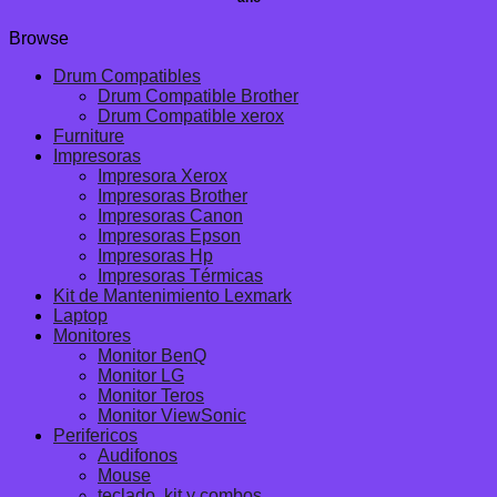
Browse
Drum Compatibles
Drum Compatible Brother
Drum Compatible xerox
Furniture
Impresoras
Impresora Xerox
Impresoras Brother
Impresoras Canon
Impresoras Epson
Impresoras Hp
Impresoras Térmicas
Kit de Mantenimiento Lexmark
Laptop
Monitores
Monitor BenQ
Monitor LG
Monitor Teros
Monitor ViewSonic
Perifericos
Audifonos
Mouse
teclado, kit y combos