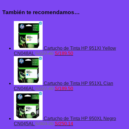
También te recomendamos…
Cartucho de Tinta HP 951Xl Yellow
El
El
CN048AL
S/
227.40
S/
189.50
precio
precio
original
actual
era:
es:
S/227.40.
S/189.50.
Cartucho de Tinta HP 951XL Cian
El
El
CN046AL
S/
227.40
S/
189.50
precio
precio
original
actual
era:
es:
S/227.40.
S/189.50.
Cartucho de Tinta HP 950XL Negro
El
El
CN045AL
S/
303.20
S/
250.14
precio
precio