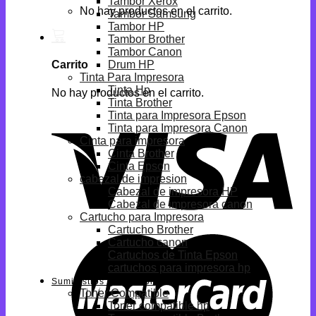
Tambor Xerox
No hay productos en el carrito.
Tambor Samsung
Tambor HP
Tambor Brother
Tambor Canon
Drum HP
Carrito
Tinta Para Impresora
Tinta Hp
No hay productos en el carrito.
Tinta Brother
Tinta para Impresora Epson
Tinta para Impresora Canon
Cinta para impresora
Cinta Brother
Cinta Epson
cabezal de impresion
Cabezal de impresora HP
Cabezal de impresora canon
Cartucho para Impresora
Cartucho Brother
Cartucho canon
Cartuchos de Tinta Epson
cartuchos para impresora hp
Suministros Compatibles
Toner Compatible
Toner compatible hp