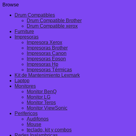
Browse
original
actual
era:
es:
Drum Compatibles
S/303.20.
S/250.14.
Drum Compatible Brother
Drum Compatible xerox
Furniture
Impresoras
Impresora Xerox
Impresoras Brother
Impresoras Canon
Impresoras Epson
Impresoras Hp
Impresoras Térmicas
Kit de Mantenimiento Lexmark
Laptop
Monitores
Monitor BenQ
Monitor LG
Monitor Teros
Monitor ViewSonic
Perifericos
Audifonos
Mouse
teclado, kit y combos
Redes Inalambricas