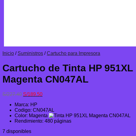
Inicio
/
Suministros
/
Cartucho para Impresora
Cartucho de Tinta HP 951XL
Magenta CN047AL
El
El
S/
227.40
S/
189.50
precio
precio
Marca: HP
original
actual
Codigo: CN047AL
era:
es:
Color: Magenta
S/227.40.
S/189.50.
Rendimiento: 480 páginas
7 disponibles