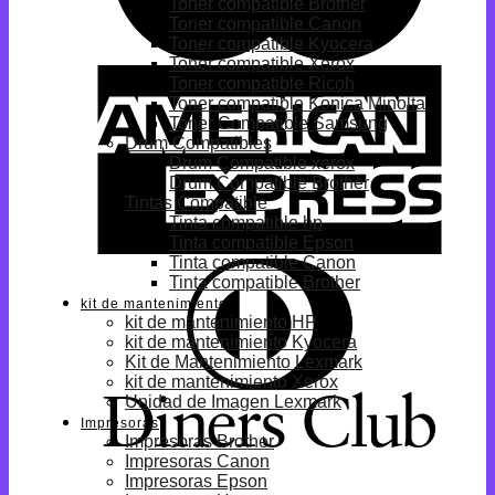
Toner compatible Brother
Toner compatible Canon
Toner compatible Kyocera
Toner compatible Xerox
Toner compatible Ricoh
Toner compatible Konica Minolta
Toner Compatible Samsung
Drum Compatibles
Drum Compatible xerox
Drum Compatible Brother
Tintas Compatible
Tinta compatible hp
Tinta compatible Epson
Tinta compatible Canon
Tinta compatible Brother
kit de mantenimiento
kit de mantenimiento HP
kit de mantenimiento Kyocera
Kit de Mantenimiento Lexmark
kit de mantenimiento Xerox
Unidad de Imagen Lexmark
Impresoras
Impresoras Brother
Impresoras Canon
Impresoras Epson