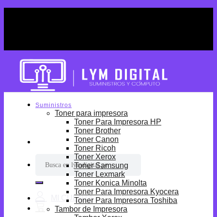
Skip
¡Por tiempo limitado! Envio Gratis desde
to
S/699.
content
¡Por tiempo limitado! Envio Gratis desde
S/699.
Suministros
Toner para impresora
Toner Para Impresora HP
Toner Brother
Toner Canon
Toner Ricoh
Toner Xerox
Buscar
Toner Samsung
por:
Toner Lexmark
Toner Konica Minolta
Toner Para Impresora Kyocera
Toner Para Impresora Toshiba
Tambor de Impresora