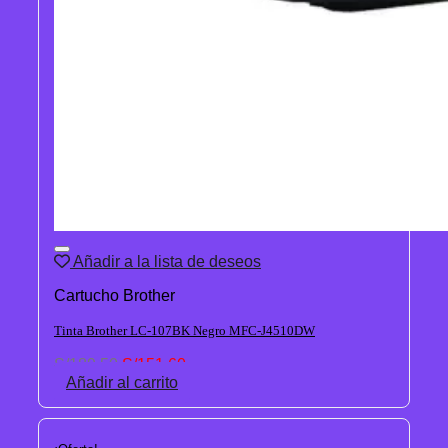
Añadir a la lista de deseos
Cartucho Brother
Tinta Brother LC-107BK Negro MFC-J4510DW
El
El
S/
189.50
S/
151.60
precio
precio
Añadir al carrito
original
actual
era:
es:
S/189.50.
S/151.60.