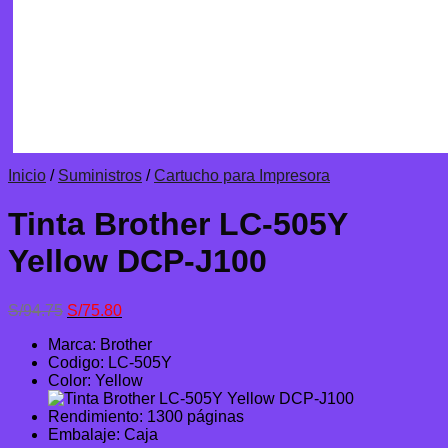
Inicio
/
Suministros
/
Cartucho para Impresora
Tinta Brother LC-505Y
Yellow DCP-J100
El
El
S/
94.75
S/
75.80
precio
precio
Marca: Brother
original
actual
Codigo: LC-505Y
era:
es:
Color: Yellow
S/94.75.
S/75.80.
Rendimiento: 1300 páginas
Embalaje: Caja