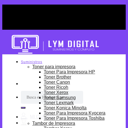
Skip
¡Por tiempo limitado! Envio Gratis desde
to
S/699.
content
¡Por tiempo limitado! Envio Gratis desde
S/699.
Suministros
Toner para impresora
Toner Para Impresora HP
Toner Brother
Toner Canon
Toner Ricoh
Toner Xerox
Buscar
Toner Samsung
por:
Toner Lexmark
Toner Konica Minolta
Toner Para Impresora Kyocera
Toner Para Impresora Toshiba
Tambor de Impresora