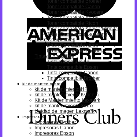
Toner compatible Brother
Toner compatible Canon
Toner compatible Kyocera
Toner compatible Xerox
Toner compatible Ricoh
Toner compatible Konica Minolta
Toner Compatible Samsung
Drum Compatibles
Drum Compatible xerox
Drum Compatible Brother
Tintas Compatible
Tinta compatible hp
Tinta compatible Epson
Tinta compatible Canon
Tinta compatible Brother
kit de mantenimiento
kit de mantenimiento HP
kit de mantenimiento Kyocera
Kit de Mantenimiento Lexmark
kit de mantenimiento Xerox
Unidad de Imagen Lexmark
Impresoras
Impresoras Brother
Impresoras Canon
Impresoras Epson