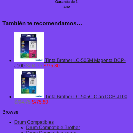
Garantía de 1
año
También te recomendamos…
Tinta Brother LC-505M Magenta DCP-
El
El
J100
S/
94.75
S/
75.80
precio
precio
original
actual
era:
es:
S/94.75.
S/75.80.
Tinta Brother LC-505C Cian DCP-J100
El
El
S/
94.75
S/
75.80
precio
precio
Browse
original
actual
era:
es:
Drum Compatibles
S/94.75.
S/75.80.
Drum Compatible Brother
Drum Compatible xerox