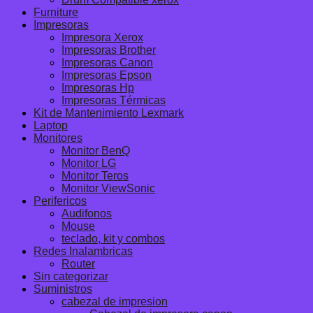
Furniture
Impresoras
Impresora Xerox
Impresoras Brother
Impresoras Canon
Impresoras Epson
Impresoras Hp
Impresoras Térmicas
Kit de Mantenimiento Lexmark
Laptop
Monitores
Monitor BenQ
Monitor LG
Monitor Teros
Monitor ViewSonic
Perifericos
Audifonos
Mouse
teclado, kit y combos
Redes Inalambricas
Router
Sin categorizar
Suministros
cabezal de impresion