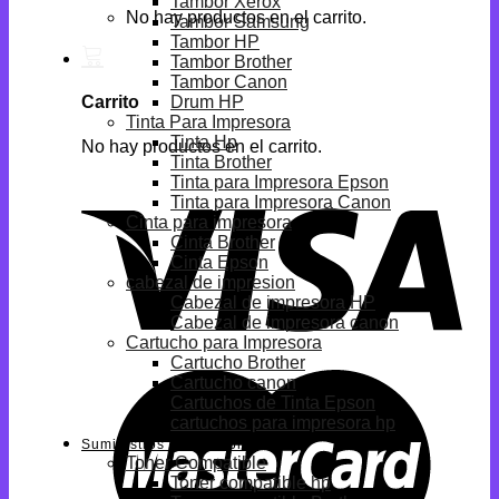
Tambor Xerox
No hay productos en el carrito.
Tambor Samsung
Tambor HP
Tambor Brother
Tambor Canon
Drum HP
Carrito
Tinta Para Impresora
Tinta Hp
No hay productos en el carrito.
Tinta Brother
Tinta para Impresora Epson
Tinta para Impresora Canon
Cinta para impresora
Cinta Brother
Cinta Epson
cabezal de impresion
Cabezal de impresora HP
Cabezal de impresora canon
Cartucho para Impresora
Cartucho Brother
Cartucho canon
Cartuchos de Tinta Epson
cartuchos para impresora hp
Suministros Compatibles
Toner Compatible
Toner compatible hp