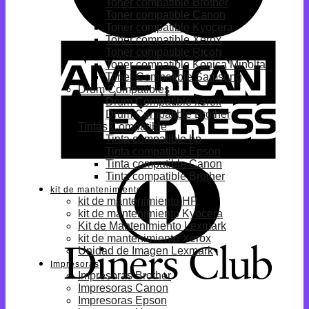
Toner compatible Brother
Toner compatible Canon
Toner compatible Kyocera
Toner compatible Xerox
Toner compatible Ricoh
Toner compatible Konica Minolta
Toner Compatible Samsung
Drum Compatibles
Drum Compatible xerox
Drum Compatible Brother
Tintas Compatible
Tinta compatible hp
Tinta compatible Epson
Tinta compatible Canon
Tinta compatible Brother
kit de mantenimiento
kit de mantenimiento HP
kit de mantenimiento Kyocera
Kit de Mantenimiento Lexmark
kit de mantenimiento Xerox
Unidad de Imagen Lexmark
Impresoras
Impresoras Brother
Impresoras Canon
Impresoras Epson