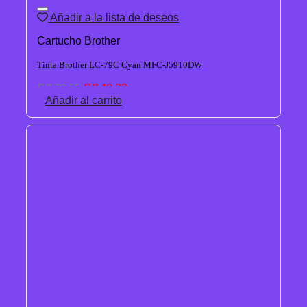
Añadir a la lista de deseos
Cartucho Brother
Tinta Brother LC-79C Cyan MFC-J5910DW
El
El
S/
170.55
S/
140.23
precio
precio
Añadir al carrito
original
actual
era:
es:
S/170.55.
S/140.23.