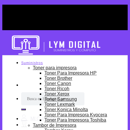
Skip
¡Por tiempo limitado! Envio Gratis desde
to
S/699.
content
¡Por tiempo limitado! Envio Gratis desde
S/699.
Suministros
Toner para impresora
Toner Para Impresora HP
Toner Brother
Toner Canon
Toner Ricoh
Toner Xerox
Buscar
Toner Samsung
por:
Toner Lexmark
Toner Konica Minolta
Toner Para Impresora Kyocera
Toner Para Impresora Toshiba
Tambor de Impresora