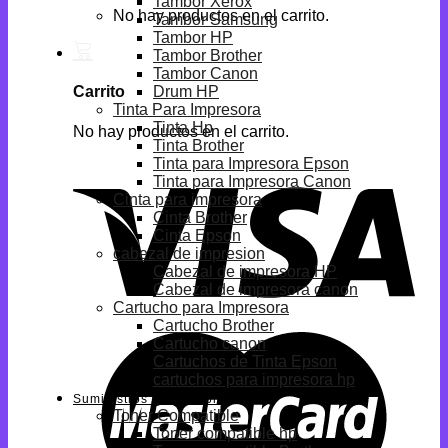
Tambor Xerox
No hay productos en el carrito.
Tambor Samsung
Tambor HP
Tambor Brother
Tambor Canon
Drum HP
Carrito
Tinta Para Impresora
Tinta Hp
No hay productos en el carrito.
Tinta Brother
Tinta para Impresora Epson
Tinta para Impresora Canon
Cinta para impresora
Cinta Brother
Cinta Epson
cabezal de impresion
Cabezal de impresora HP
Cabezal de impresora canon
Cartucho para Impresora
Cartucho Brother
Cartucho canon
Cartuchos de Tinta Epson
cartuchos para impresora hp
Suministros Compatibles
Toner Compatible
Toner compatible hp