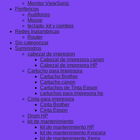
Monitor ViewSonic
Perifericos
Audifonos
Mouse
teclado, kit y combos
Redes Inalambricas
Router
Sin categorizar
Suministros
cabezal de impresion
Cabezal de impresora canon
Cabezal de impresora HP
Cartucho para Impresora
Cartucho Brother
Cartucho canon
Cartuchos de Tinta Epson
cartuchos para impresora hp
Cinta para impresora
Cinta Brother
Cinta Epson
Drum HP
kit de mantenimiento
kit de mantenimiento HP
kit de mantenimiento Kyocera
kit de mantenimiento Xerox