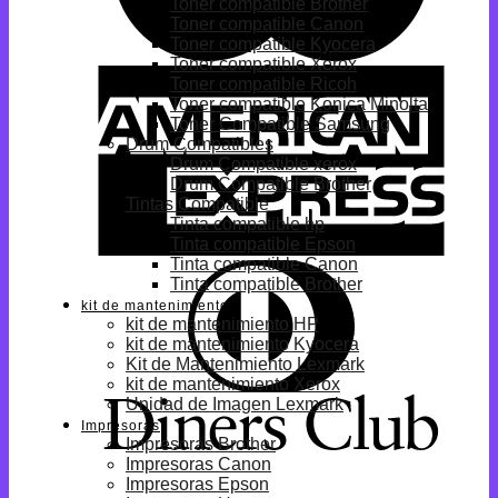
Toner compatible Brother
Toner compatible Canon
Toner compatible Kyocera
Toner compatible Xerox
Toner compatible Ricoh
Toner compatible Konica Minolta
Toner Compatible Samsung
Drum Compatibles
Drum Compatible xerox
Drum Compatible Brother
Tintas Compatible
Tinta compatible hp
Tinta compatible Epson
Tinta compatible Canon
Tinta compatible Brother
kit de mantenimiento
kit de mantenimiento HP
kit de mantenimiento Kyocera
Kit de Mantenimiento Lexmark
kit de mantenimiento Xerox
Unidad de Imagen Lexmark
Impresoras
Impresoras Brother
Impresoras Canon
Impresoras Epson