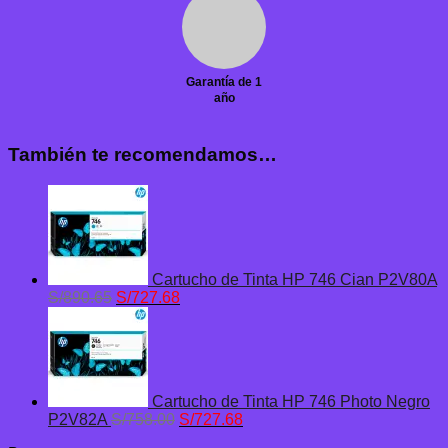
Garantía de 1
año
También te recomendamos…
Cartucho de Tinta HP 746 Cian P2V80A
El
El
S/
890.65
S/
727.68
precio
precio
original
actual
era:
es:
S/890.65.
S/727.68.
Cartucho de Tinta HP 746 Photo Negro
El
El
P2V82A
S/
758.00
S/
727.68
precio
precio