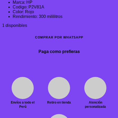
Marca: HP
original
actual
Codigo: P2V81A
era:
es:
Color: Rojo
S/890.65.
S/727.68.
Rendimiento: 300 mililitros
1 disponibles
COMPRAR POR WHATSAPP
Paga como prefieras
Envíos a todo el
Retiro en tienda
Atención
Perú
personalizada