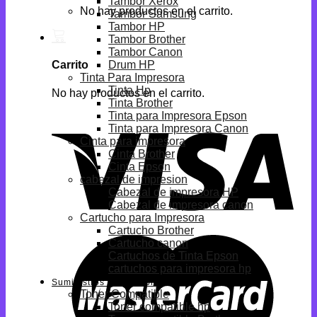
Tambor Xerox
No hay productos en el carrito.
Tambor Samsung
Tambor HP
Tambor Brother
Tambor Canon
Drum HP
Carrito
Tinta Para Impresora
Tinta Hp
No hay productos en el carrito.
Tinta Brother
Tinta para Impresora Epson
Tinta para Impresora Canon
Cinta para impresora
Cinta Brother
Cinta Epson
cabezal de impresion
Cabezal de impresora HP
Cabezal de impresora canon
Cartucho para Impresora
Cartucho Brother
Cartucho canon
Cartuchos de Tinta Epson
cartuchos para impresora hp
Suministros Compatibles
Toner Compatible
Toner compatible hp