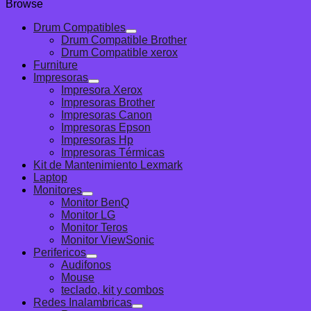
Browse
original
actual
era:
es:
Drum Compatibles
S/758.00.
S/727.68.
Drum Compatible Brother
Drum Compatible xerox
Furniture
Impresoras
Impresora Xerox
Impresoras Brother
Impresoras Canon
Impresoras Epson
Impresoras Hp
Impresoras Térmicas
Kit de Mantenimiento Lexmark
Laptop
Monitores
Monitor BenQ
Monitor LG
Monitor Teros
Monitor ViewSonic
Perifericos
Audifonos
Mouse
teclado, kit y combos
Redes Inalambricas