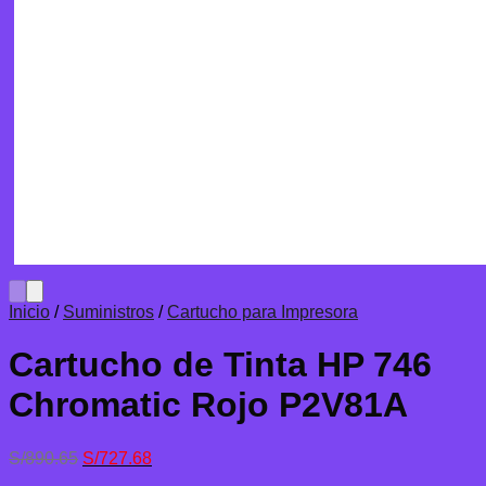
Inicio
/
Suministros
/
Cartucho para Impresora
Cartucho de Tinta HP 746
Chromatic Rojo P2V81A
El
El
S/
890.65
S/
727.68
precio
precio