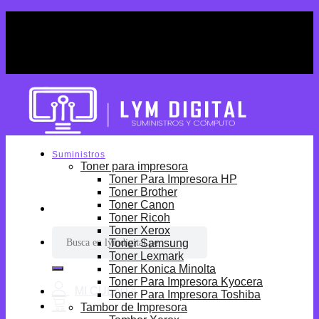
Skip
¡Por tiempo limitado! Envio Gratis desde
to
S/699.
content
¡Por tiempo limitado! Envio Gratis desde
S/699.
Suministros
Toner para impresora
Toner Para Impresora HP
Toner Brother
Toner Canon
Toner Ricoh
Toner Xerox
Buscar
Toner Samsung
por:
Toner Lexmark
Toner Konica Minolta
Toner Para Impresora Kyocera
Toner Para Impresora Toshiba
Tambor de Impresora