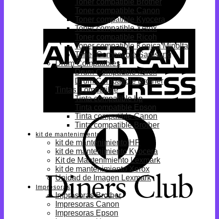
Toner compatible Brother
Toner compatible Canon
Toner compatible Kyocera
Toner compatible Xerox
Toner compatible Ricoh
Toner compatible Konica Minolta
Toner Compatible Samsung
Drum Compatibles
Drum Compatible xerox
Drum Compatible Brother
Tintas Compatible
Tinta compatible hp
Tinta compatible Epson
Tinta compatible Canon
Tinta compatible Brother
kit de mantenimiento
kit de mantenimiento HP
kit de mantenimiento Kyocera
Kit de Mantenimiento Lexmark
kit de mantenimiento Xerox
Unidad de Imagen Lexmark
Impresoras
Impresoras Brother
Impresoras Canon
Impresoras Epson