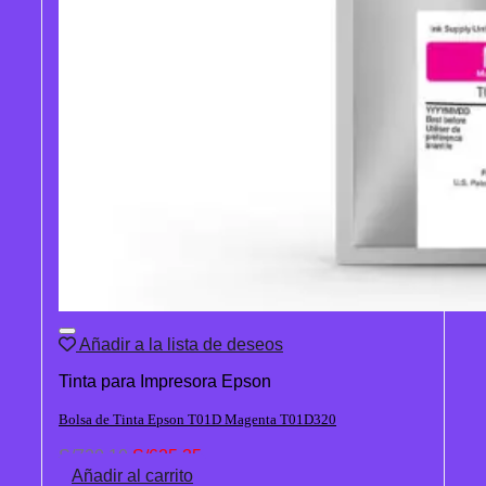
Añadir a la lista de deseos
Tinta para Impresora Epson
Bolsa de Tinta Epson T01D Magenta T01D320
El
El
S/
720.10
S/
625.35
precio
precio
Añadir al carrito