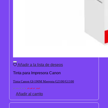
Añadir a la lista de deseos
Tinta para Impresora Canon
Tinta Canon GI-190M Magenta G2100/G1100
El
El
S/
87.17
S/
56.85
precio
precio
Añadir al carrito
original
actual
era:
es:
S/87.17.
S/56.85.