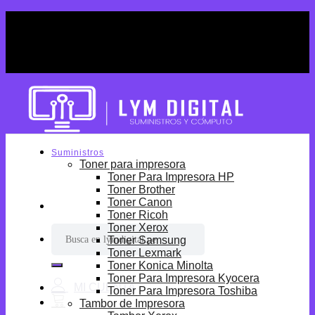
Skip
¡Por tiempo limitado! Envio Gratis desde
to
S/699.
content
¡Por tiempo limitado! Envio Gratis desde
S/699.
Suministros
Toner para impresora
Toner Para Impresora HP
Toner Brother
Toner Canon
Toner Ricoh
Toner Xerox
Buscar
Toner Samsung
por:
Toner Lexmark
Toner Konica Minolta
Toner Para Impresora Kyocera
Toner Para Impresora Toshiba
Tambor de Impresora