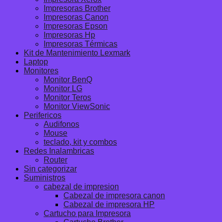
Impresoras Brother
Impresoras Canon
Impresoras Epson
Impresoras Hp
Impresoras Térmicas
Kit de Mantenimiento Lexmark
Laptop
Monitores
Monitor BenQ
Monitor LG
Monitor Teros
Monitor ViewSonic
Perifericos
Audifonos
Mouse
teclado, kit y combos
Redes Inalambricas
Router
Sin categorizar
Suministros
cabezal de impresion
Cabezal de impresora canon
Cabezal de impresora HP
Cartucho para Impresora