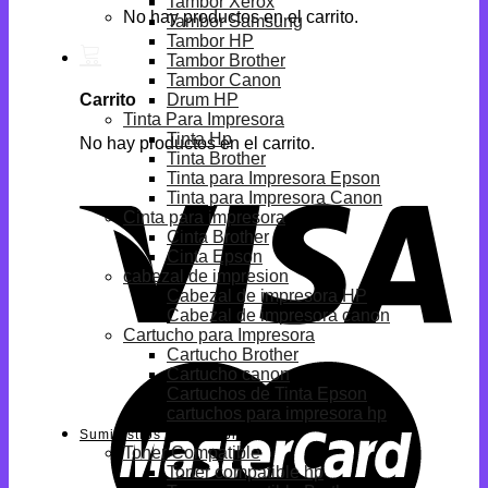
Tambor Xerox
No hay productos en el carrito.
Tambor Samsung
Tambor HP
Tambor Brother
Tambor Canon
Drum HP
Carrito
Tinta Para Impresora
Tinta Hp
No hay productos en el carrito.
Tinta Brother
Tinta para Impresora Epson
Tinta para Impresora Canon
Cinta para impresora
Cinta Brother
Cinta Epson
cabezal de impresion
Cabezal de impresora HP
Cabezal de impresora canon
Cartucho para Impresora
Cartucho Brother
Cartucho canon
Cartuchos de Tinta Epson
cartuchos para impresora hp
Suministros Compatibles
Toner Compatible
Toner compatible hp