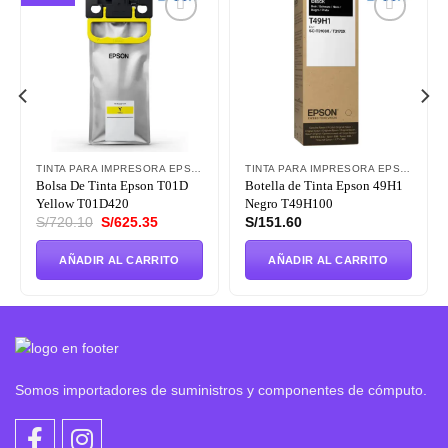
Añadir
Añadir
a la
a la
lista de
lista de
deseos
deseos
TINTA PARA IMPRESORA EPSON
TINTA PARA IMPRESORA EPSON
Bolsa De Tinta Epson T01D
Botella de Tinta Epson 49H1
Yellow T01D420
Negro T49H100
El
El
S/
720.10
S/
625.35
S/
151.60
precio
precio
original
actual
era:
es:
AÑADIR AL CARRITO
AÑADIR AL CARRITO
S/720.10.
S/625.35.
Somos importadores de suministros y componentes de cómputo.