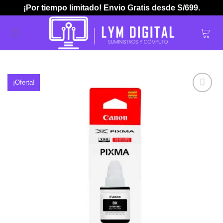
Skip
¡Por tiempo limitado! Envio Gratis desde S/699.
to
content
¡Oferta!
Añadir
a la
lista de
deseos