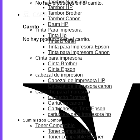
Tambor Samsung
No hay productos en el carrito.
Tambor HP
Tambor Brother
Tambor Canon
Drum HP
Carrito
Tinta Para Impresora
Tinta Hp
No hay productos en el carrito.
Tinta Brother
Tinta para Impresora Epson
Tinta para Impresora Canon
Cinta para impresora
Cinta Brother
Cinta Epson
cabezal de impresion
Cabezal de impresora HP
Cabezal de impresora canon
Cartucho para Impresora
Cartucho Brother
Cartucho canon
Cartuchos de Tinta Epson
cartuchos para impresora hp
Suministros Compatibles
Toner Compatible
Toner compatible hp
Toner compatible Brother