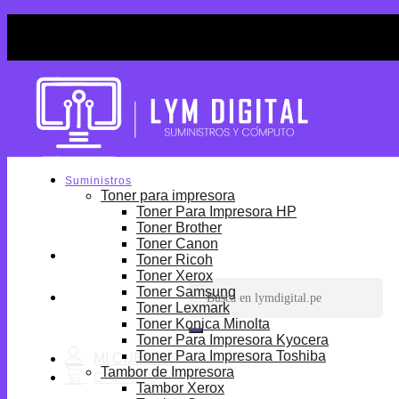
Skip
¡Por tiempo limitado! Envio Gratis desde S/699.
to
¡Por tiempo limitado! Envio Gratis desde S/699.
content
Suministros
Toner para impresora
Toner Para Impresora HP
Toner Brother
Toner Canon
Toner Ricoh
Toner Xerox
Buscar
Toner Samsung
por:
Toner Lexmark
Toner Konica Minolta
Toner Para Impresora Kyocera
Toner Para Impresora Toshiba
Tambor de Impresora
Tambor Xerox