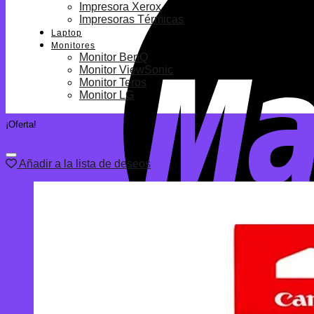
Impresora Xerox
Impresoras Térmicas
Laptop
Monitores
Monitor BenQ
Monitor ViewSonic
Monitor Teros
Monitor LG
¡Oferta!
Añadir a la lista de deseos