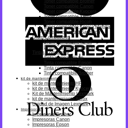
Toner compatible Brother
Toner compatible Canon
Toner compatible Kyocera
Toner compatible Xerox
Toner compatible Ricoh
Toner compatible Konica Minolta
Toner Compatible Samsung
Drum Compatibles
Drum Compatible xerox
Drum Compatible Brother
Tintas Compatible
Tinta compatible hp
Tinta compatible Epson
Tinta compatible Canon
Tinta compatible Brother
kit de mantenimiento
kit de mantenimiento HP
kit de mantenimiento Kyocera
Kit de Mantenimiento Lexmark
kit de mantenimiento Xerox
Unidad de Imagen Lexmark
Impresoras
Impresoras Brother
Impresoras Canon
Impresoras Epson