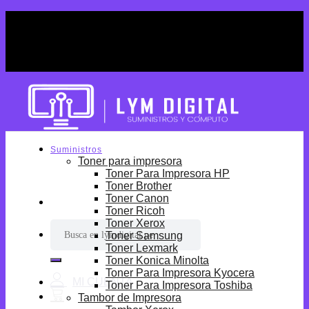
Skip
¡Por tiempo limitado! Envio Gratis desde
to
S/699.
content
¡Por tiempo limitado! Envio Gratis desde
S/699.
Suministros
Toner para impresora
Toner Para Impresora HP
Toner Brother
Toner Canon
Toner Ricoh
Toner Xerox
Buscar
Toner Samsung
por:
Toner Lexmark
Toner Konica Minolta
Toner Para Impresora Kyocera
Toner Para Impresora Toshiba
Tambor de Impresora