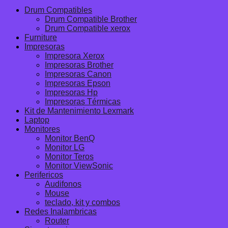
Drum Compatibles
Drum Compatible Brother
Drum Compatible xerox
Furniture
Impresoras
Impresora Xerox
Impresoras Brother
Impresoras Canon
Impresoras Epson
Impresoras Hp
Impresoras Térmicas
Kit de Mantenimiento Lexmark
Laptop
Monitores
Monitor BenQ
Monitor LG
Monitor Teros
Monitor ViewSonic
Perifericos
Audifonos
Mouse
teclado, kit y combos
Redes Inalambricas
Router