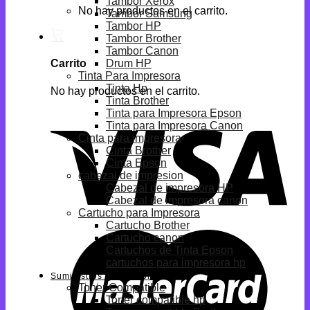
Tambor Xerox
No hay productos en el carrito.
Tambor Samsung
Tambor HP
Tambor Brother
Tambor Canon
Drum HP
Carrito
Tinta Para Impresora
Tinta Hp
No hay productos en el carrito.
Tinta Brother
Tinta para Impresora Epson
Tinta para Impresora Canon
Cinta para impresora
Cinta Brother
Cinta Epson
cabezal de impresion
Cabezal de impresora HP
Cabezal de impresora canon
Cartucho para Impresora
Cartucho Brother
Cartucho canon
Cartuchos de Tinta Epson
cartuchos para impresora hp
Suministros Compatibles
Toner Compatible
Toner compatible hp