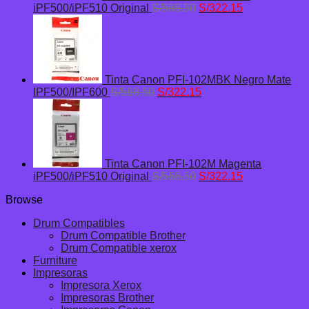
El
El
iPF500/iPF510 Original
S/
568.50
S/
322.15
precio
precio
original
actual
era:
es:
S/568.50.
S/322.15.
Tinta Canon PFI-102MBK Negro Mate
El
El
IPF500/IPF600
S/
568.50
S/
322.15
precio
precio
original
actual
era:
es:
S/568.50.
S/322.15.
Tinta Canon PFI-102M Magenta
El
El
iPF500/iPF510 Original
S/
568.50
S/
322.15
precio
precio
Browse
original
actual
era:
es:
Drum Compatibles
S/568.50.
S/322.15.
Drum Compatible Brother
Drum Compatible xerox
Furniture
Impresoras
Impresora Xerox
Impresoras Brother