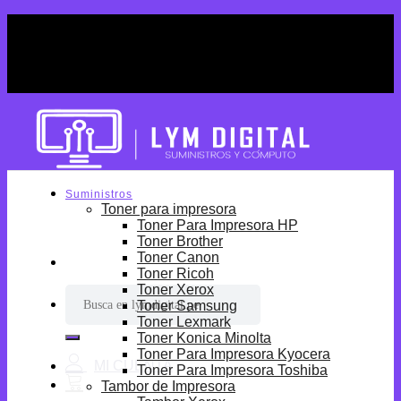
Skip
¡Por tiempo limitado! Envio Gratis desde
to
S/699.
content
¡Por tiempo limitado! Envio Gratis desde
S/699.
Suministros
Toner para impresora
Toner Para Impresora HP
Toner Brother
Toner Canon
Toner Ricoh
Toner Xerox
Buscar
Toner Samsung
por:
Toner Lexmark
Toner Konica Minolta
Toner Para Impresora Kyocera
Toner Para Impresora Toshiba
Tambor de Impresora