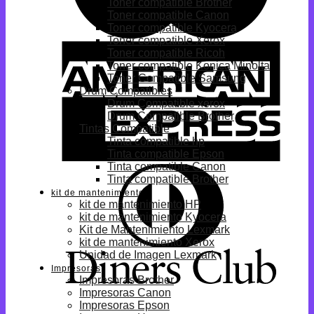
Toner compatible Brother
Toner compatible Canon
Toner compatible Kyocera
Toner compatible Xerox
Toner compatible Ricoh
Toner compatible Konica Minolta
Toner Compatible Samsung
Drum Compatibles
Drum Compatible xerox
Drum Compatible Brother
Tintas Compatible
Tinta compatible hp
Tinta compatible Epson
Tinta compatible Canon
Tinta compatible Brother
kit de mantenimiento
kit de mantenimiento HP
kit de mantenimiento Kyocera
Kit de Mantenimiento Lexmark
kit de mantenimiento Xerox
Unidad de Imagen Lexmark
Impresoras
Impresoras Brother
Impresoras Canon
Impresoras Epson