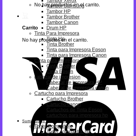
Tambor Xerox
No hay productos en el carrito.
Tambor Samsung
Tambor HP
Tambor Brother
Tambor Canon
Drum HP
Carrito
Tinta Para Impresora
Tinta Hp
No hay productos en el carrito.
Tinta Brother
Tinta para Impresora Epson
Tinta para Impresora Canon
Cinta para impresora
Cinta Brother
Cinta Epson
cabezal de impresion
Cabezal de impresora HP
Cabezal de impresora canon
Cartucho para Impresora
Cartucho Brother
Cartucho canon
Cartuchos de Tinta Epson
cartuchos para impresora hp
Suministros Compatibles
Toner Compatible
Toner compatible hp