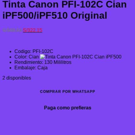
Tinta Canon PFI-102C Cian
iPF500/iPF510 Original
El
El
S/
568.50
S/
322.15
precio
precio
original
actual
era:
es:
Codigo: PFI-102C
S/568.50.
S/322.15.
Color: Cian
Rendimiento: 130 Mililitros
Embalaje: Caja
2 disponibles
COMPRAR POR WHATSAPP
Paga como prefieras