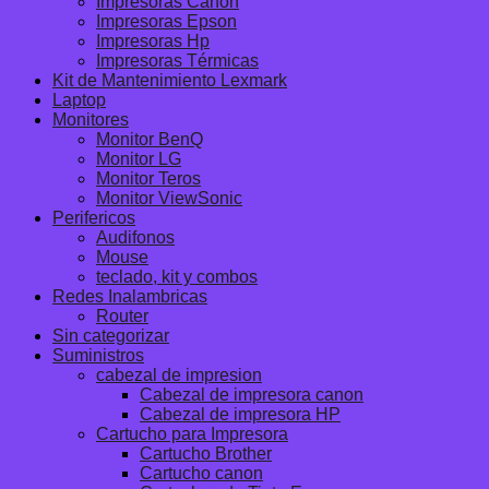
Impresoras Canon
Impresoras Epson
Impresoras Hp
Impresoras Térmicas
Kit de Mantenimiento Lexmark
Laptop
Monitores
Monitor BenQ
Monitor LG
Monitor Teros
Monitor ViewSonic
Perifericos
Audifonos
Mouse
teclado, kit y combos
Redes Inalambricas
Router
Sin categorizar
Suministros
cabezal de impresion
Cabezal de impresora canon
Cabezal de impresora HP
Cartucho para Impresora
Cartucho Brother
Cartucho canon