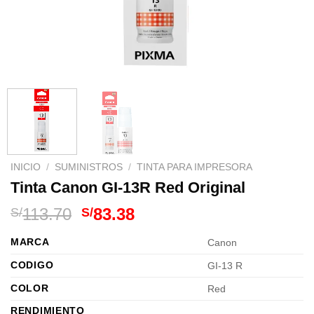
INICIO
/
SUMINISTROS
/
TINTA PARA IMPRESORA
Tinta Canon GI-13R Red Original
El
El
113.70
83.38
S/
S/
precio
precio
MARCA
Canon
original
actual
era:
es:
CODIGO
GI-13 R
S/113.70.
S/83.38.
COLOR
Red
RENDIMIENTO