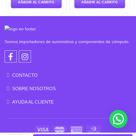
era:
es:
era:
es:
AÑADIR AL CARRITO
AÑADIR AL CARRITO
S/151.60.
S/125.07.
S/720.10.
S/625.35.
Somos importadores de suministros y componentes de cómputo.
CONTACTO
SOBRE NOSOTROS
AYUDA AL CLIENTE