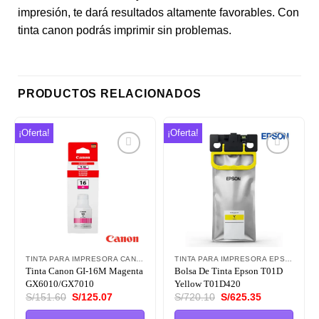
impresión, te dará resultados altamente favorables. Con
tinta canon podrás imprimir sin problemas.
PRODUCTOS RELACIONADOS
¡Oferta!
¡Oferta!
Añadir
Añadir
a la
a la
lista de
lista de
deseos
deseos
TINTA PARA IMPRESORA CANON
TINTA PARA IMPRESORA EPSON
Tinta Canon GI-16M Magenta
Bolsa De Tinta Epson T01D
GX6010/GX7010
Yellow T01D420
El
El
El
El
S/
151.60
S/
125.07
S/
720.10
S/
625.35
precio
precio
precio
precio
original
actual
original
actual