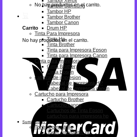
Tambor Xerox
No hay productos en el carrito.
Tambor Samsung
Tambor HP
Tambor Brother
Tambor Canon
Drum HP
Carrito
Tinta Para Impresora
Tinta Hp
No hay productos en el carrito.
Tinta Brother
Tinta para Impresora Epson
Tinta para Impresora Canon
Cinta para impresora
Cinta Brother
Cinta Epson
cabezal de impresion
Cabezal de impresora HP
Cabezal de impresora canon
Cartucho para Impresora
Cartucho Brother
Cartucho canon
Cartuchos de Tinta Epson
cartuchos para impresora hp
Suministros Compatibles
Toner Compatible
Toner compatible hp