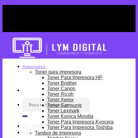
Skip
¡Por tiempo limitado! Envio Gratis desde
to
S/699.
content
¡Por tiempo limitado! Envio Gratis desde
S/699.
Suministros
Toner para impresora
Toner Para Impresora HP
Toner Brother
Toner Canon
Toner Ricoh
Toner Xerox
Buscar
Toner Samsung
por:
Toner Lexmark
Toner Konica Minolta
Toner Para Impresora Kyocera
Toner Para Impresora Toshiba
Tambor de Impresora