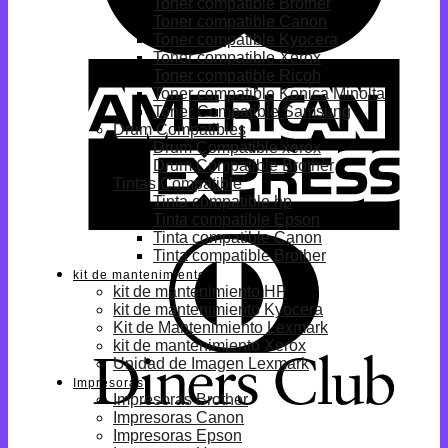
Toner compatible Brother
Toner compatible Canon
Toner compatible Kyocera
Toner compatible Xerox
Toner compatible Ricoh
Toner compatible Konica Minolta
Toner Compatible Samsung
Drum Compatibles
Drum Compatible xerox
Drum Compatible Brother
Tintas Compatible
Tinta compatible hp
Tinta compatible Epson
Tinta compatible Canon
Tinta compatible Brother
kit de mantenimiento
kit de mantenimiento HP
kit de mantenimiento Kyocera
Kit de Mantenimiento Lexmark
kit de mantenimiento Xerox
Unidad de Imagen Lexmark
Impresoras
Impresoras Brother
Impresoras Canon
Impresoras Epson