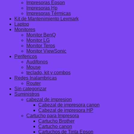
Impresoras Epson
Impresoras Hp
Impresoras Térmicas
Kit de Mantenimiento Lexmark
Laptop
Monitores
Monitor BenQ
Monitor LG
Monitor Teros
Monitor ViewSonic
Perifericos
Audifonos
Mouse
teclado, kit y combos
Redes Inalambricas
Router
Sin categorizar
Suministros
cabezal de impresion
Cabezal de impresora canon
Cabezal de impresora HP
Cartucho para Impresora
Cartucho Brother
Cartucho canon
Cartuchos de Tinta Epson