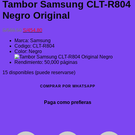
Tambor Samsung CLT-R804
Negro Original
El
El
S/
568.50
S/
454.80
precio
precio
Marca: Samsung
original
actual
Codigo: CLT-R804
era:
es:
Color: Negro
S/568.50.
S/454.80.
Rendimiento: 50,000 páginas
15 disponibles (puede reservarse)
COMPRAR POR WHATSAPP
Paga como prefieras