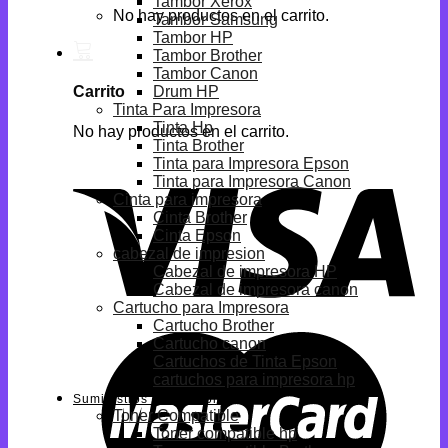
Tambor Xerox
No hay productos en el carrito.
Tambor Samsung
Tambor HP
Tambor Brother
Tambor Canon
Drum HP
Carrito
Tinta Para Impresora
Tinta Hp
No hay productos en el carrito.
Tinta Brother
Tinta para Impresora Epson
Tinta para Impresora Canon
Cinta para impresora
Cinta Brother
Cinta Epson
cabezal de impresion
Cabezal de impresora HP
Cabezal de impresora canon
Cartucho para Impresora
Cartucho Brother
Cartucho canon
Cartuchos de Tinta Epson
cartuchos para impresora hp
Suministros Compatibles
Toner Compatible
Toner compatible hp