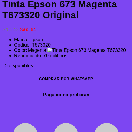
Tinta Epson 673 Magenta
T673320 Original
El
El
S/
64.43
S/
60.64
precio
precio
Marca: Epson
original
actual
Codigo: T673320
era:
es:
Color: Magenta
S/64.43.
S/60.64.
Rendimiento: 70 mililitros
15 disponibles
COMPRAR POR WHATSAPP
Paga como prefieras