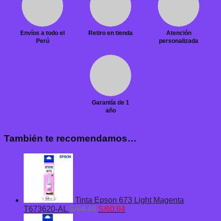
Envíos a todo el
Retiro en tienda
Atención
Perú
personalizada
Garantía de 1
año
También te recomendamos…
Tinta Epson 673 Light Magenta
El
El
T673620-AL
S/
64.43
S/
60.64
precio
precio