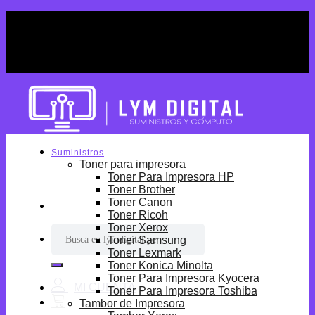
Skip
¡Por tiempo limitado! Envio Gratis desde
to
S/699.
content
¡Por tiempo limitado! Envio Gratis desde
S/699.
Suministros
Toner para impresora
Toner Para Impresora HP
Toner Brother
Toner Canon
Toner Ricoh
Toner Xerox
Buscar
Toner Samsung
por:
Toner Lexmark
Toner Konica Minolta
Toner Para Impresora Kyocera
Toner Para Impresora Toshiba
Tambor de Impresora