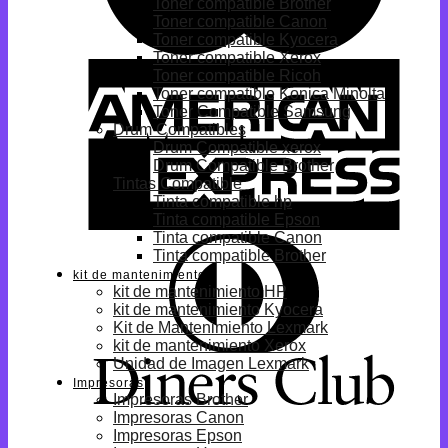
Toner compatible Brother
Toner compatible Canon
Toner compatible Kyocera
Toner compatible Xerox
Toner compatible Ricoh
Toner compatible Konica Minolta
Toner Compatible Samsung
Drum Compatibles
Drum Compatible xerox
Drum Compatible Brother
Tintas Compatible
Tinta compatible hp
Tinta compatible Epson
Tinta compatible Canon
Tinta compatible Brother
kit de mantenimiento
kit de mantenimiento HP
kit de mantenimiento Kyocera
Kit de Mantenimiento Lexmark
kit de mantenimiento Xerox
Unidad de Imagen Lexmark
Impresoras
Impresoras Brother
Impresoras Canon
Impresoras Epson