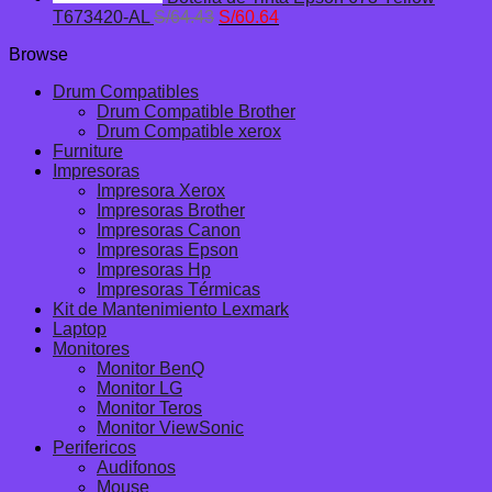
El
El
T673420-AL
S/
64.43
S/
60.64
precio
precio
Browse
original
actual
era:
es:
Drum Compatibles
S/64.43.
S/60.64.
Drum Compatible Brother
Drum Compatible xerox
Furniture
Impresoras
Impresora Xerox
Impresoras Brother
Impresoras Canon
Impresoras Epson
Impresoras Hp
Impresoras Térmicas
Kit de Mantenimiento Lexmark
Laptop
Monitores
Monitor BenQ
Monitor LG
Monitor Teros
Monitor ViewSonic
Perifericos
Audifonos
Mouse