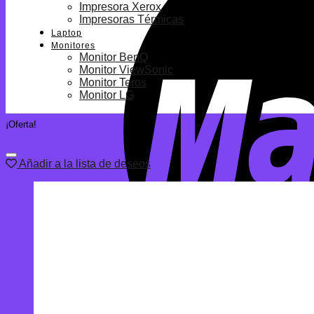
Impresora Xerox
Impresoras Térmicas
Laptop
Monitores
Monitor BenQ
Monitor ViewSonic
Monitor Teros
Monitor LG
¡Oferta!
Añadir a la lista de deseos