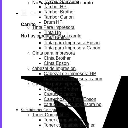
Tambor Samsung
No hay productos en el carrito.
Tambor HP
Tambor Brother
Tambor Canon
Drum HP
Carrito
Tinta Para Impresora
Tinta Hp
No hay productos en el carrito.
Tinta Brother
Tinta para Impresora Epson
Tinta para Impresora Canon
Cinta para impresora
Cinta Brother
Cinta Epson
cabezal de impresion
Cabezal de impresora HP
Cabezal de impresora canon
Cartucho para Impresora
Cartucho Brother
Cartucho canon
Cartuchos de Tinta Epson
cartuchos para impresora hp
Suministros Compatibles
Toner Compatible
Toner compatible hp
Toner compatible Brother