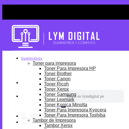
Skip
¡Por tiempo limitado! Envio Gratis desde S/699.
to
¡Por tiempo limitado! Envio Gratis desde S/699.
content
Suministros
Toner para impresora
Toner Para Impresora HP
Toner Brother
Toner Canon
Toner Ricoh
Toner Xerox
Buscar
Toner Samsung
por:
Toner Lexmark
Toner Konica Minolta
Toner Para Impresora Kyocera
Toner Para Impresora Toshiba
Tambor de Impresora
Tambor Xerox