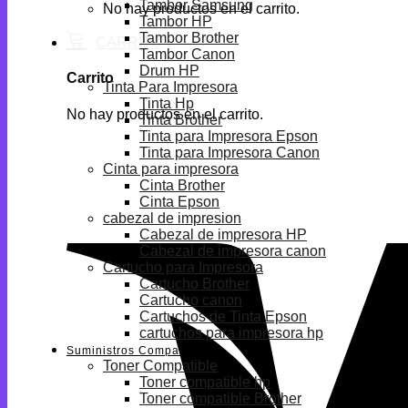
Tambor Samsung
No hay productos en el carrito.
Tambor HP
Tambor Brother
Tambor Canon
Drum HP
Carrito
Tinta Para Impresora
Tinta Hp
No hay productos en el carrito.
Tinta Brother
Tinta para Impresora Epson
Tinta para Impresora Canon
Cinta para impresora
Cinta Brother
Cinta Epson
cabezal de impresion
Cabezal de impresora HP
Cabezal de impresora canon
Cartucho para Impresora
Cartucho Brother
Cartucho canon
Cartuchos de Tinta Epson
cartuchos para impresora hp
Suministros Compatibles
Toner Compatible
Toner compatible hp
Toner compatible Brother