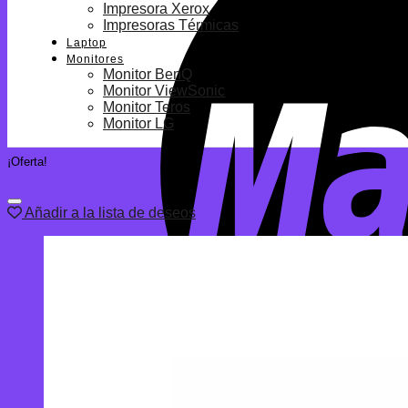
Impresora Xerox
Impresoras Térmicas
Laptop
Monitores
Monitor BenQ
Monitor ViewSonic
Monitor Teros
Monitor LG
¡Oferta!
Añadir a la lista de deseos