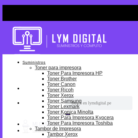
Skip
¡Por tiempo limitado! Envio Gratis desde S/699.
to
¡Por tiempo limitado! Envio Gratis desde S/699.
content
Suministros
Toner para impresora
Toner Para Impresora HP
Toner Brother
Toner Canon
Toner Ricoh
Toner Xerox
Buscar
Toner Samsung
por:
Toner Lexmark
Toner Konica Minolta
Toner Para Impresora Kyocera
Toner Para Impresora Toshiba
Tambor de Impresora
Tambor Xerox