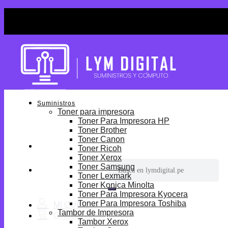
Skip
¡Por tiempo limitado! Envio Gratis desde S/699.
to
¡Por tiempo limitado! Envio Gratis desde S/699.
content
Suministros
Toner para impresora
Toner Para Impresora HP
Toner Brother
Toner Canon
Toner Ricoh
Toner Xerox
Buscar
Toner Samsung
por:
Toner Lexmark
Toner Konica Minolta
Toner Para Impresora Kyocera
Toner Para Impresora Toshiba
Tambor de Impresora
Tambor Xerox