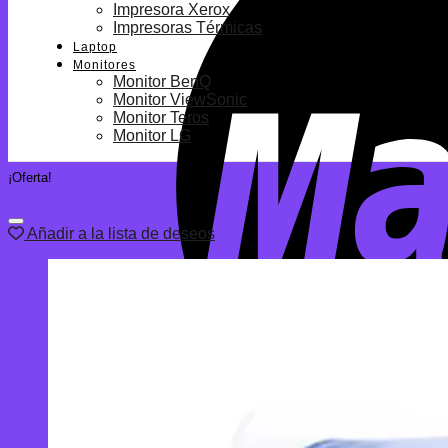
Impresora Xerox
Impresoras Térmicas
Laptop
Monitores
Monitor BenQ
Monitor ViewSonic
Monitor Teros
Monitor LG
¡Oferta!
Añadir a la lista de deseos