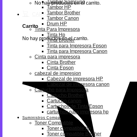
Tambor Samsung
No hay productos en el carrito.
Tambor HP
Tambor Brother
Tambor Canon
Drum HP
Carrito
Tinta Para Impresora
Tinta Hp
No hay productos en el carrito.
Tinta Brother
Tinta para Impresora Epson
Tinta para Impresora Canon
Cinta para impresora
Cinta Brother
Cinta Epson
cabezal de impresion
Cabezal de impresora HP
Cabezal de impresora canon
Cartucho para Impresora
Cartucho Brother
Cartucho canon
Cartuchos de Tinta Epson
cartuchos para impresora hp
Suministros Compatibles
Toner Compatible
Toner compatible hp
Toner compatible Brother