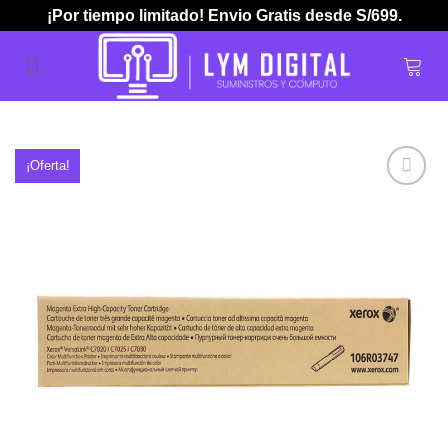
Skip
¡Por tiempo limitado! Envio Gratis desde S/699.
to
content
¡Oferta!
Añadir
a la
lista de
deseos