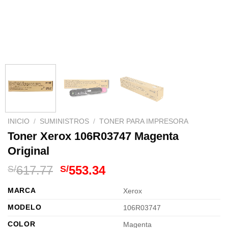
INICIO
/
SUMINISTROS
/
TONER PARA IMPRESORA
Toner Xerox 106R03747 Magenta
Original
El
El
617.77
553.34
S/
S/
precio
precio
MARCA
Xerox
original
actual
era:
es:
MODELO
106R03747
S/617.77.
S/553.34.
COLOR
Magenta