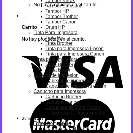
Tambor Xerox
No hay productos en el carrito.
Tambor Samsung
Tambor HP
Tambor Brother
Tambor Canon
Drum HP
Carrito
Tinta Para Impresora
Tinta Hp
No hay productos en el carrito.
Tinta Brother
Tinta para Impresora Epson
Tinta para Impresora Canon
Cinta para impresora
Cinta Brother
Cinta Epson
cabezal de impresion
Cabezal de impresora HP
Cabezal de impresora canon
Cartucho para Impresora
Cartucho Brother
Cartucho canon
Cartuchos de Tinta Epson
cartuchos para impresora hp
Suministros Compatibles
Toner Compatible
Toner compatible hp