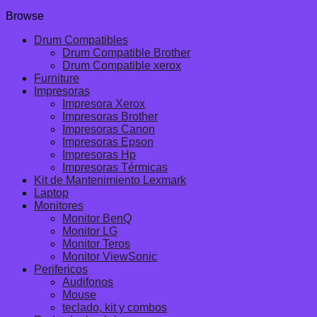
Browse
Drum Compatibles
Drum Compatible Brother
Drum Compatible xerox
Furniture
Impresoras
Impresora Xerox
Impresoras Brother
Impresoras Canon
Impresoras Epson
Impresoras Hp
Impresoras Térmicas
Kit de Mantenimiento Lexmark
Laptop
Monitores
Monitor BenQ
Monitor LG
Monitor Teros
Monitor ViewSonic
Perifericos
Audifonos
Mouse
teclado, kit y combos