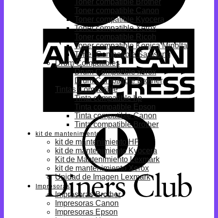
Toner compatible Brother
Toner compatible Canon
Toner compatible Kyocera
Toner compatible Xerox
Toner compatible Ricoh
Toner compatible Konica Minolta
Toner Compatible Samsung
Drum Compatibles
Drum Compatible xerox
Drum Compatible Brother
Tintas Compatible
Tinta compatible hp
Tinta compatible Epson
Tinta compatible Canon
Tinta compatible Brother
kit de mantenimiento
kit de mantenimiento HP
kit de mantenimiento Kyocera
Kit de Mantenimiento Lexmark
kit de mantenimiento Xerox
Unidad de Imagen Lexmark
Impresoras
Impresoras Brother
Impresoras Canon
Impresoras Epson