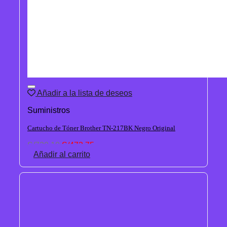
Añadir a la lista de deseos
Suministros
Cartucho de Tóner Brother TN-217BK Negro Original
El
El
S/
720.10
S/
473.75
precio
precio
Añadir al carrito
original
actual
era:
es:
S/720.10.
S/473.75.