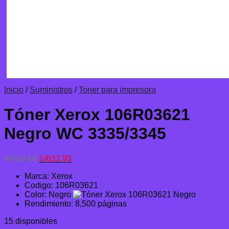
Inicio
/
Suministros
/
Toner para impresora
Tóner Xerox 106R03621
Negro WC 3335/3345
El
El
S/
720.10
S/
632.93
precio
precio
Marca: Xerox
original
actual
Codigo: 106R03621
era:
es:
Color: Negro
S/720.10.
S/632.93.
Rendimiento: 8,500 páginas
15 disponibles