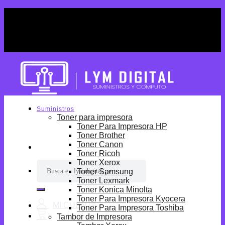
Skip
¡Por tiempo limitado! Envio Gratis desde
to
S/699.
content
¡Por tiempo limitado! Envio Gratis desde
S/699.
Suministros
Toner para impresora
Toner Para Impresora HP
Toner Brother
Toner Canon
Toner Ricoh
Toner Xerox
Buscar
Toner Samsung
por:
Toner Lexmark
Toner Konica Minolta
Toner Para Impresora Kyocera
Toner Para Impresora Toshiba
Tambor de Impresora