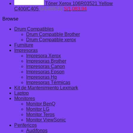
Tóner Xerox 106R03521 Yellow
El
El
C400/C405
S/
1,095.31
S/
1,083.94
precio
precio
Browse
original
actual
era:
es:
Drum Compatibles
S/1,095.31.
S/1,083.94.
Drum Compatible Brother
Drum Compatible xerox
Furniture
Impresoras
Impresora Xerox
Impresoras Brother
Impresoras Canon
Impresoras Epson
Impresoras Hp
Impresoras Térmicas
Kit de Mantenimiento Lexmark
Laptop
Monitores
Monitor BenQ
Monitor LG
Monitor Teros
Monitor ViewSonic
Perifericos
Audifonos