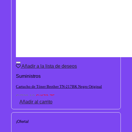
Añadir a la lista de deseos
Suministros
Cartucho de Tóner Brother TN-217BK Negro Original
El
El
S/
720.10
S/
473.75
precio
precio
Añadir al carrito
original
actual
era:
es:
S/720.10.
S/473.75.
¡Oferta!