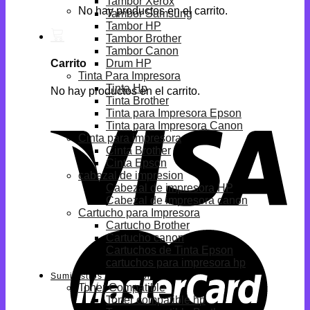
Tambor Xerox
No hay productos en el carrito.
Tambor Samsung
Tambor HP
Tambor Brother
Tambor Canon
Drum HP
Carrito
Tinta Para Impresora
Tinta Hp
No hay productos en el carrito.
Tinta Brother
Tinta para Impresora Epson
Tinta para Impresora Canon
Cinta para impresora
Cinta Brother
Cinta Epson
cabezal de impresion
Cabezal de impresora HP
Cabezal de impresora canon
Cartucho para Impresora
Cartucho Brother
Cartucho canon
Cartuchos de Tinta Epson
cartuchos para impresora hp
Suministros Compatibles
Toner Compatible
Toner compatible hp