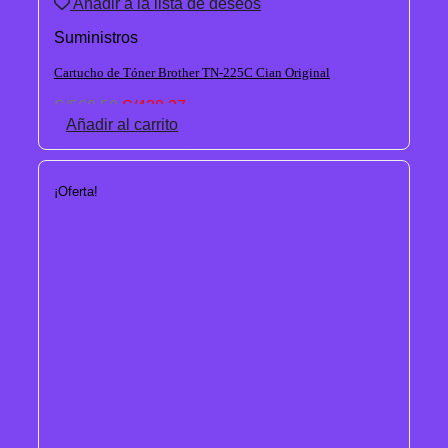
Añadir a la lista de deseos
Suministros
Cartucho de Tóner Brother TN-225C Cian Original
El
El
S/
568.50
S/
428.27
precio
precio
Añadir al carrito
original
actual
era:
es:
S/568.50.
S/428.27.
¡Oferta!