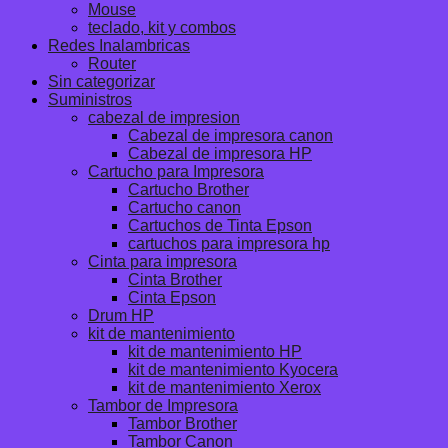
Mouse
teclado, kit y combos
Redes Inalambricas
Router
Sin categorizar
Suministros
cabezal de impresion
Cabezal de impresora canon
Cabezal de impresora HP
Cartucho para Impresora
Cartucho Brother
Cartucho canon
Cartuchos de Tinta Epson
cartuchos para impresora hp
Cinta para impresora
Cinta Brother
Cinta Epson
Drum HP
kit de mantenimiento
kit de mantenimiento HP
kit de mantenimiento Kyocera
kit de mantenimiento Xerox
Tambor de Impresora
Tambor Brother
Tambor Canon