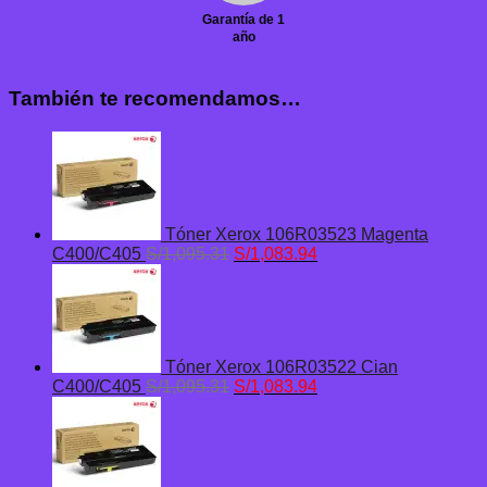
Garantía de 1
año
También te recomendamos…
Tóner Xerox 106R03523 Magenta
El
El
C400/C405
S/
1,095.31
S/
1,083.94
precio
precio
original
actual
era:
es:
S/1,095.31.
S/1,083.94.
Tóner Xerox 106R03522 Cian
El
El
C400/C405
S/
1,095.31
S/
1,083.94
precio
precio
original
actual
era:
es:
S/1,095.31.
S/1,083.94.