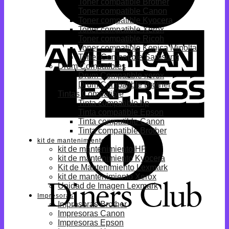
Toner compatible Brother
Toner compatible Canon
Toner compatible Kyocera
Toner compatible Xerox
Toner compatible Ricoh
Toner compatible Konica Minolta
Toner Compatible Samsung
Drum Compatibles
Drum Compatible xerox
Drum Compatible Brother
Tintas Compatible
Tinta compatible hp
Tinta compatible Epson
Tinta compatible Canon
Tinta compatible Brother
kit de mantenimiento
kit de mantenimiento HP
kit de mantenimiento Kyocera
Kit de Mantenimiento Lexmark
kit de mantenimiento Xerox
Unidad de Imagen Lexmark
Impresoras
Impresoras Brother
Impresoras Canon
Impresoras Epson