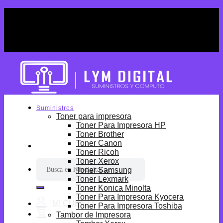
Skip
¡Por tiempo limitado! Envio Gratis desde
to
S/699.
content
¡Por tiempo limitado! Envio Gratis desde
S/699.
Suministros
Toner para impresora
Toner Para Impresora HP
Toner Brother
Toner Canon
Toner Ricoh
Toner Xerox
Buscar
Toner Samsung
por:
Toner Lexmark
Toner Konica Minolta
Toner Para Impresora Kyocera
Toner Para Impresora Toshiba
Tambor de Impresora