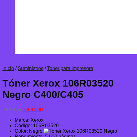
Inicio
/
Suministros
/
Toner para impresora
Tóner Xerox 106R03520
Negro C400/C405
El
El
S/
693.57
S/
644.30
precio
precio
Marca: Xerox
original
actual
Codigo: 106R03520
era:
es:
Color: Negro
S/693.57.
S/644.30.
Rendimiento: 5,000 páginas