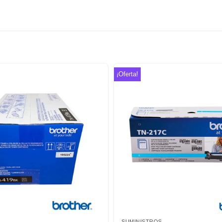
¡Oferta!
Añadir
a la
lista de
deseos
SUMINISTROS