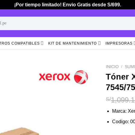
¡Por tiempo limitado! Envio Gratis desde S/699.
TROS COMPATIBLES
KIT DE MANTENIMIENTO
IMPRESORAS
INICIO
/
SUM
Tóner 
7545/7
Añadir
a la
lista de
1,099.
S/
deseos
Marca: Xe
Codigo: 