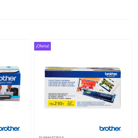
¡Oferta!
Añadir
Añadir
a la
a la
lista de
lista de
deseos
deseos
SUMINISTROS