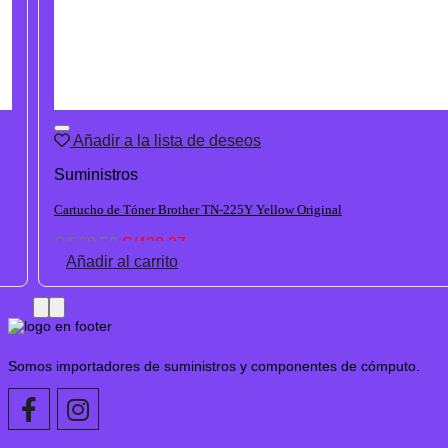
Añadir a la lista de deseos
Suministros
Cartucho de Tóner Brother TN-225Y Yellow Original
El
El
S/
568.50
S/
428.27
precio
precio
Añadir al carrito
original
actual
era:
es:
S/568.50.
S/428.27.
Somos importadores de suministros y componentes de cómputo.