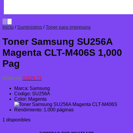
Inicio
/
Suministros
/
Toner para impresora
Toner Samsung SU256A
Magenta CLT-M406S 1,000
Pag
El
El
S/
333.52
S/
329.73
precio
precio
Marca: Samsung
original
actual
Codigo: SU256A
era:
es:
Color: Magenta
S/333.52.
S/329.73.
Rendimiento: 1.000 páginas
1 disponibles