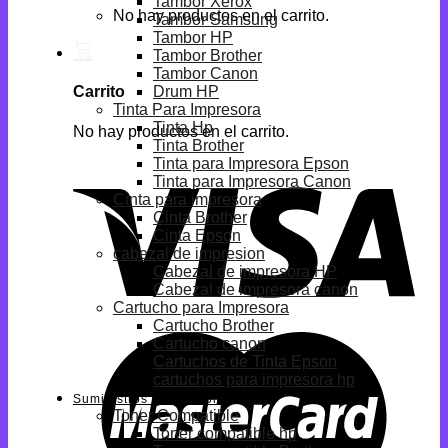
Tambor Xerox
No hay productos en el carrito.
Tambor Samsung
Tambor HP
Tambor Brother
Tambor Canon
Drum HP
Carrito
Tinta Para Impresora
Tinta Hp
No hay productos en el carrito.
Tinta Brother
Tinta para Impresora Epson
Tinta para Impresora Canon
Cinta para impresora
Cinta Brother
Cinta Epson
cabezal de impresion
Cabezal de impresora HP
Cabezal de impresora canon
Cartucho para Impresora
Cartucho Brother
Cartucho canon
Cartuchos de Tinta Epson
cartuchos para impresora hp
Suministros Compatibles
Toner Compatible
Toner compatible hp