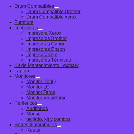
era:
es:
Drum Compatibles
S/333.52.
S/329.73.
Drum Compatible Brother
Drum Compatible xerox
Furniture
Impresoras
Impresora Xerox
Impresoras Brother
Impresoras Canon
Impresoras Epson
Impresoras Hp
Impresoras Térmicas
Kit de Mantenimiento Lexmark
Laptop
Monitores
Monitor BenQ
Monitor LG
Monitor Teros
Monitor ViewSonic
Perifericos
Audifonos
Mouse
teclado, kit y combos
Redes Inalambricas
Router