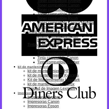
Toner compatible Brother
Toner compatible Canon
Toner compatible Kyocera
Toner compatible Xerox
Toner compatible Ricoh
Toner compatible Konica Minolta
Toner Compatible Samsung
Drum Compatibles
Drum Compatible xerox
Drum Compatible Brother
Tintas Compatible
Tinta compatible hp
Tinta compatible Epson
Tinta compatible Canon
Tinta compatible Brother
kit de mantenimiento
kit de mantenimiento HP
kit de mantenimiento Kyocera
Kit de Mantenimiento Lexmark
kit de mantenimiento Xerox
Unidad de Imagen Lexmark
Impresoras
Impresoras Brother
Impresoras Canon
Impresoras Epson