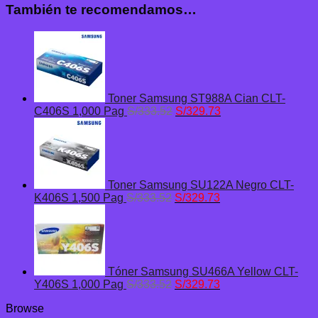
También te recomendamos…
Toner Samsung ST988A Cian CLT-
El
El
C406S 1,000 Pag
S/
333.52
S/
329.73
precio
precio
original
actual
era:
es:
S/333.52.
S/329.73.
Toner Samsung SU122A Negro CLT-
El
El
K406S 1,500 Pag
S/
333.52
S/
329.73
precio
precio
original
actual
era:
es:
S/333.52.
S/329.73.
Tóner Samsung SU466A Yellow CLT-
El
El
Y406S 1,000 Pag
S/
333.52
S/
329.73
precio
precio
Browse
original
actual