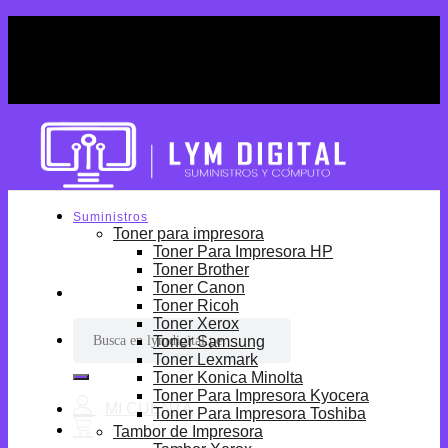
Skip
¡Por tiempo limitado! Envio Gratis desde
to
S/699.
content
¡Por tiempo limitado! Envio Gratis desde
S/699.
Suministros
Toner para impresora
Toner Para Impresora HP
Toner Brother
Toner Canon
Toner Ricoh
Toner Xerox
Buscar
Toner Samsung
por:
Toner Lexmark
Toner Konica Minolta
Toner Para Impresora Kyocera
Toner Para Impresora Toshiba
Tambor de Impresora